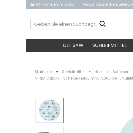
Willkommen im Shop
Versandkostenfreie Lieferu
Geben
Sie
einen
Suchbegrif
DLT SAW
SCHLEIFMITTEL
ein...
»
»
»
Startseite
Schleifmittel
Holz
Scheiben
MIRKA Galaxy - Scheiben Ø150 mm, P2000, GRIP, Multifit,