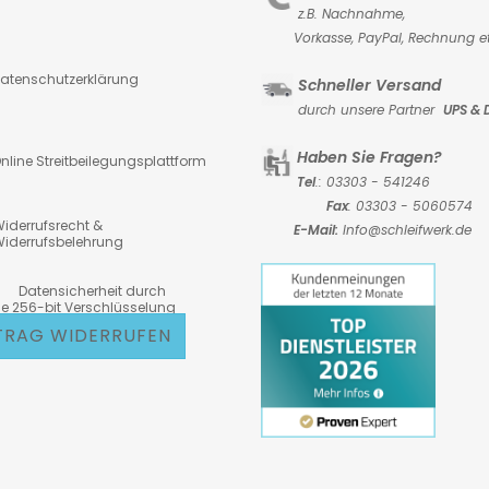
z.B. Nachnahme,
Vorkasse,
PayPal, Rechnung et
atenschutzerklärung
Schneller Versand
durch unsere Partner
UPS & 
Haben Sie Fragen?
nline Streitbeilegungsplattform
Tel
.: 03303 - 541246
Fax
: 03303 - 5060574
iderrufsrecht &
E-Mail:
Info@schleifwerk.de
iderrufsbelehrung
atensicherheit durch
6-bit Verschlüsselung
TRAG WIDERRUFEN