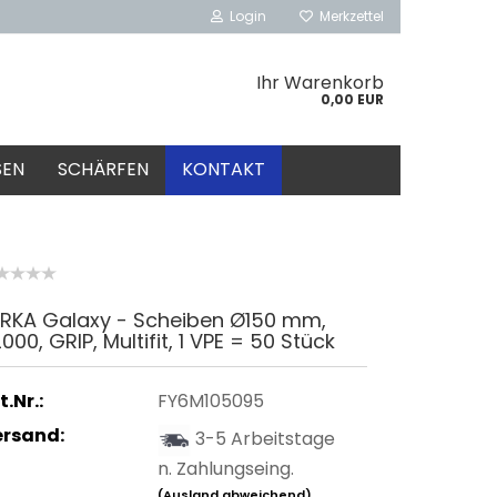
Login
Merkzettel
Ihr Warenkorb
0,00 EUR
SEN
SCHÄRFEN
KONTAKT
IRKA Galaxy - Scheiben Ø150 mm,
000, GRIP, Multifit, 1 VPE = 50 Stück
t.Nr.:
FY6M105095
ersand:
3-5 Arbeitstage
n. Zahlungseing.
(Ausland abweichend)