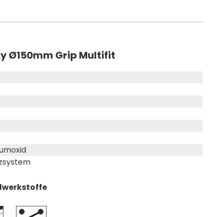
y Ø150mm Grip Multifit
iumoxid
zsystem
dwerkstoffe