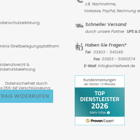
z.B. Nachnahme,
Vorkasse,
PayPal, Rechnung et
atenschutzerklärung
Schneller Versand
durch unsere Partner
UPS & 
Haben Sie Fragen?
nline Streitbeilegungsplattform
Tel
.: 03303 - 541246
Fax
: 03303 - 5060574
iderrufsrecht &
E-Mail:
Info@schleifwerk.de
iderrufsbelehrung
atensicherheit durch
6-bit Verschlüsselung
TRAG WIDERRUFEN