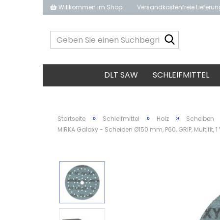
Willkommen im Shop
Versandkostenfreie Lieferu
Geben
Sie
einen
Suchbegrif
DLT SAW
SCHLEIFMITTEL
ein...
»
»
»
Startseite
Schleifmittel
Holz
Scheiben
MIRKA Galaxy - Scheiben Ø150 mm, P60, GRIP, Multifit, 1