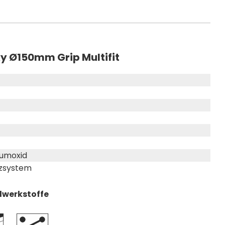
y Ø150mm Grip Multifit
iumoxid
zsystem
dwerkstoffe