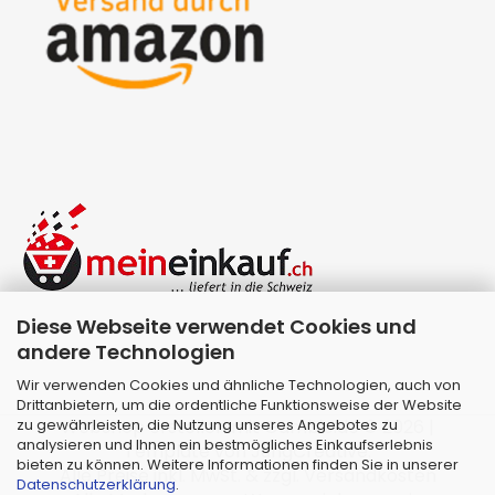
Diese Webseite verwendet Cookies und
andere Technologien
Wir verwenden Cookies und ähnliche Technologien, auch von
Drittanbietern, um die ordentliche Funktionsweise der Website
zu gewährleisten, die Nutzung unseres Angebotes zu
Webshop erstellen
mit Gambio.de © 2026 |
analysieren und Ihnen ein bestmögliches Einkaufserlebnis
Template von
JungCreative
.
bieten zu können. Weitere Informationen finden Sie in unserer
Alle Preise inkl. MwSt. & zzgl. Versandkosten
Datenschutzerklärung
.