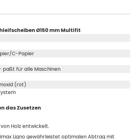
hleifscheiben Ø150 mm Multifit
apier/C-Papier
 - paßt für alle Maschinen
moxid (rot)
system
en das Zusetzen
n von Holz entwickelt.
imax Ligno gewährleistet optimalen Abtrag mit