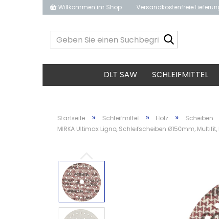
Willkommen im Shop
Versandkostenfreie Lieferu
Geben
Sie
einen
Suchbegrif
DLT SAW
SCHLEIFMITTEL
ein...
»
»
»
Startseite
Schleifmittel
Holz
Scheiben
MIRKA Ultimax Ligno, Schleifscheiben Ø150mm, Multifit, 