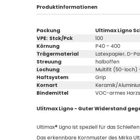
Produktinformationen
Packung
Ultimax Ligno Sc
VPE: Stck/Pck
100
Körnung
P40 – 400
Trägermaterial
Latexpapier, D-P
Streuung
halboffen
Lochung
Multifit (50-loch)
Haftsystem
Grip
Kornart
Keramik/Aluminiu
Bindemittel
VOC-armes Harz
Ulitmax Ligno - Guter Widerstand geg
Ultimax® Ligno ist speziell für das Schleife
Das erkennbare Kornmuster des Mirka Ult