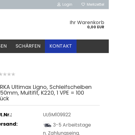
Login
Merkzettel
Ihr Warenkorb
0,00 EUR
SEN
SCHÄRFEN
KONTAKT
RKA Ultimax Ligno, Schleifscheiben
50mm, Multifit, K220, 1 VPE = 100
tück
t.Nr.:
UL6M109922
ersand:
3-5 Arbeitstage
n. Zahlungseing.