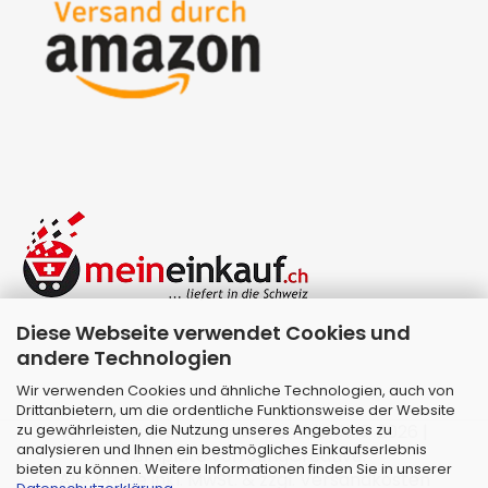
Diese Webseite verwendet Cookies und
andere Technologien
Wir verwenden Cookies und ähnliche Technologien, auch von
Drittanbietern, um die ordentliche Funktionsweise der Website
zu gewährleisten, die Nutzung unseres Angebotes zu
Webshop erstellen
mit Gambio.de © 2026 |
analysieren und Ihnen ein bestmögliches Einkaufserlebnis
Template von
JungCreative
.
bieten zu können. Weitere Informationen finden Sie in unserer
Alle Preise inkl. MwSt. & zzgl. Versandkosten