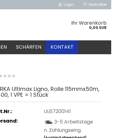
Login
Merkzettel
Ihr Warenkorb
0,00 EUR
SEN
SCHÄRFEN
KONTAKT
RKA Ultimax Ligno, Rolle 115mmx50m,
00, 1 VPE = 1 Stück
t.Nr.:
UL67200141
ersand:
3-5 Arbeitstage
n. Zahlungseing.
(Ausland abweichend)