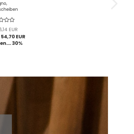
gno,
fscheiben
 Multifit,
 VPE = 100
tück
,14 EUR
 54,70 EUR
en.... 30%