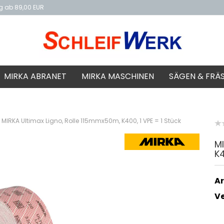
ng ab 89,00 EUR
f
MIRKA ABRANET
MIRKA MASCHINEN
SÄGEN & FRÄ
MIRKA Ultimax Ligno, Rolle 115mmx50m, K400, 1 VPE = 1 Stück
MI
K4
Ar
V