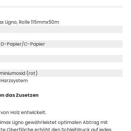
ax Ligno, Rolle 115mmx50m
, D-Papier/C-Papier
miniumoxid (rot)
Harzsystem
en das Zusetzen
n von Holz entwickelt.
imax Ligno gewährleistet optimalen Abtrag mit
rte Oberfläche erhöht den Schleifdruck auf jedes