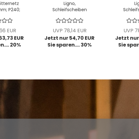
itternetz
Ligno,
Li
mm; P240;
Schleifscheiben
Schlei
50 Stück
Ø125mm, Multifit,
Ø125mm,
K220, 1 VPE = 100
K120, 1
Stück
S
,66 EUR
UVP 78,14 EUR
UVP 78
 63,73 EUR
Jetzt nur 54,70 EUR
Jetzt nur
n.... 20%
Sie sparen.... 30%
Sie spar