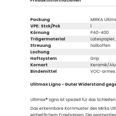
Produktinformationen
Packung
MIRKA Ultim
VPE: Stck/Pck
1
Körnung
P40-400
Trägermaterial
Latexpapier
Streuung
halboffen
Lochung
Haftsystem
Grip
Kornart
Keramik/Alu
Bindemittel
VOC-armes 
Ulitmax Ligno - Guter Widerstand geg
Ultimax® Ligno ist speziell für das Schleife
Das erkennbare Kornmuster des Mirka Ult
einheitlichem Ergebnissen. Die segmentie