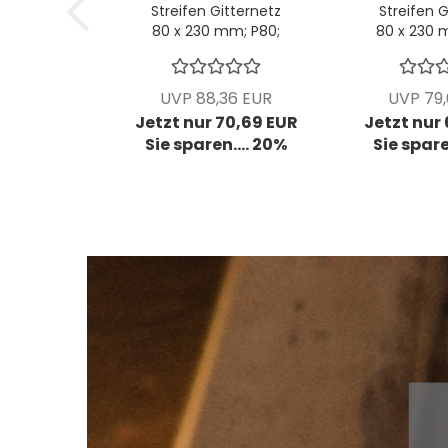
Streifen Gitternetz
Streifen G
80 x 230 mm; P80;
80 x 230 
VPE: 50 Stck/Pck
1 VPE = 
UVP 88,36 EUR
UVP 79
Jetzt nur 70,69 EUR
Jetzt nur
Sie sparen.... 20%
Sie spare