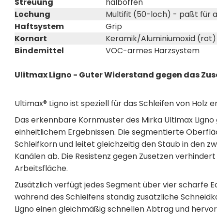
Streuung
halboffen
Lochung
Multifit (50-loch) - paßt für
Haftsystem
Grip
Kornart
Keramik/Aluminiumoxid (rot)
Bindemittel
VOC-armes Harzsystem
Ulitmax Ligno - Guter Widerstand gegen das Zus
Ultimax® Ligno ist speziell für das Schleifen von Holz e
Das erkennbare Kornmuster des Mirka Ultimax Ligno 
einheitlichem Ergebnissen. Die segmentierte Oberflä
Schleifkorn und leitet gleichzeitig den Staub in de
Kanälen ab. Die Resistenz gegen Zusetzen verhinder
Arbeitsfläche.
Zusätzlich verfügt jedes Segment über vier scharfe 
während des Schleifens ständig zusätzliche Schneidk
Ligno einen gleichmäßig schnellen Abtrag und hervorr