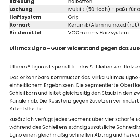
Streuung
halboffen
Lochung
Multifit (50-loch) - paßt für
Haftsystem
Grip
Kornart
Keramik/Aluminiumoxid (rot)
Bindemittel
VOC-armes Harzsystem
Ulitmax Ligno - Guter Widerstand gegen das Zus
Ultimax® Ligno ist speziell für das Schleifen von Holz e
Das erkennbare Kornmuster des Mirka Ultimax Ligno 
einheitlichem Ergebnissen. Die segmentierte Oberflä
Schleifkorn und leitet gleichzeitig den Staub in de
Kanälen ab. Die Resistenz gegen Zusetzen verhinder
Arbeitsfläche.
Zusätzlich verfügt jedes Segment über vier scharfe 
während des Schleifens ständig zusätzliche Schneidk
Ligno einen gleichmäßig schnellen Abtrag und hervorr