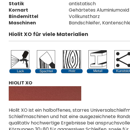
Statik
antistatisch
Kornart
Gehärtetes Aluminiumoxid
Bindemittel
Vollkunstharz
Maschinen
Bandschleifer, Kantenschle
Hiolit XO für viele Materialien
HIOLIT XO
Hiolit XO ist ein halboffenes, starres Universalschlei
Schleifmaschinen und hat eine ausgezeichnete Randsta
qualitativ hochwertige Ergebnisse bei anspruchsvollen
Körnungen 30-80 für aggressives Schleifen, sowie f