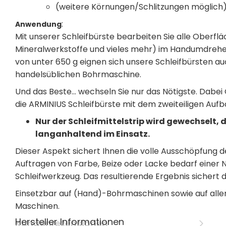
(weitere Körnungen/Schlitzungen möglic
:
Anwendung
Mit unserer Schleifbürste bearbeiten Sie alle Oberfläch
Mineralwerkstoffe und vieles mehr) im Handumdrehe
von unter 650 g eignen sich unsere Schleifbürsten auc
handelsüblichen Bohrmaschine.
Und das Beste... wechseln Sie nur das Nötigste. Dabe
die ARMINIUS Schleifbürste mit dem zweiteiligen Auf
Nur der Schleifmittelstrip wird gewechselt, d
langanhaltend im Einsatz.
Dieser Aspekt sichert Ihnen die volle Ausschöpfung 
Auftragen von Farbe, Beize oder Lacke bedarf einer
Schleifwerkzeug. Das resultierende Ergebnis sichert d
Einsetzbar auf (Hand)-Bohrmaschinen sowie auf alle
Maschinen.
Hersteller Informationen
Kundenrezensionen