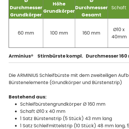
Ø
Ø
Höhe
Durchmesser
Durchmesser
Schaft
Grundkörper
Grundkörper
Gesamt
Ø10 x
60 mm
100 mm
160 mm
40mm
Arminius®
Stirnbürste kompl. Durchmesser 160 m
Die ARMINIUS Schleifbürste mit dem zweiteiligen Aufb
Bürstenelemente (Grundkörper und Bürstenstrip)
Bestehend aus:
Schleifbürstengrundkörper Ø 160 mm
Schaft Ø10 x 40 mm
1 Satz Bürstenstrip (5 Stück) 43 mm lang
1 Satz Schleifmittelstrip (10 Stück) 48 mm lang,