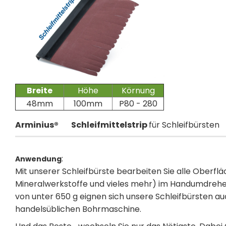
Breite
Höhe
Körnung
48mm
100mm
P80 - 280
Arminius®
Schleifmittelstrip
für Schleifbürsten
:
Anwendung
Mit unserer Schleifbürste bearbeiten Sie alle Oberfläch
Mineralwerkstoffe und vieles mehr) im Handumdrehe
von unter 650 g eignen sich unsere Schleifbürsten auc
handelsüblichen Bohrmaschine.