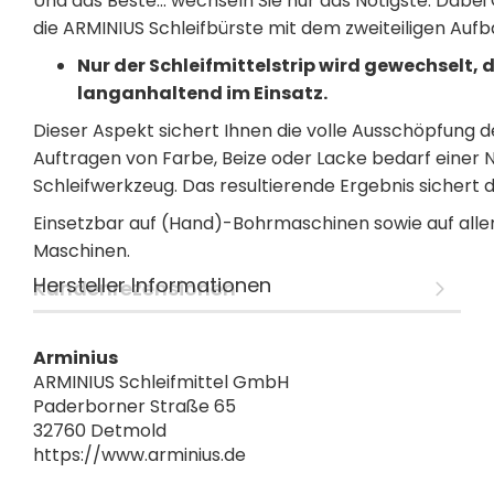
Und das Beste... wechseln Sie nur das Nötigste. Dabe
die ARMINIUS Schleifbürste mit dem zweiteiligen Auf
Nur der Schleifmittelstrip wird gewechselt, d
langanhaltend im Einsatz.
Dieser Aspekt sichert Ihnen die volle Ausschöpfung 
Auftragen von Farbe, Beize oder Lacke bedarf einer
Schleifwerkzeug. Das resultierende Ergebnis sichert d
Einsetzbar auf (Hand)-Bohrmaschinen sowie auf alle
Maschinen.
Hersteller Informationen
Kundenrezensionen
Arminius
ARMINIUS Schleifmittel GmbH
Paderborner Straße 65
32760 Detmold
https://www.arminius.de