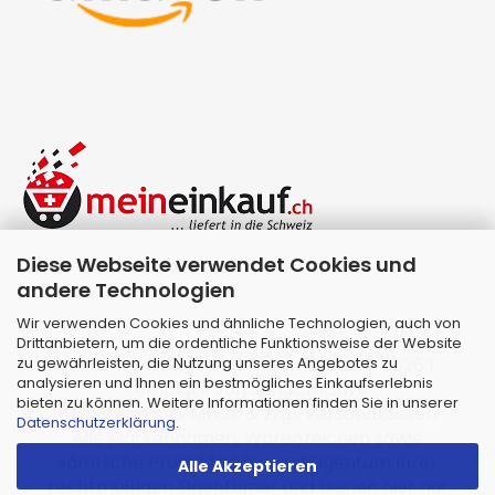
Diese Webseite verwendet Cookies und
andere Technologien
Wir verwenden Cookies und ähnliche Technologien, auch von
Drittanbietern, um die ordentliche Funktionsweise der Website
zu gewährleisten, die Nutzung unseres Angebotes zu
Webshop erstellen
mit Gambio.de © 2026 |
analysieren und Ihnen ein bestmögliches Einkaufserlebnis
Template von
JungCreative
.
bieten zu können. Weitere Informationen finden Sie in unserer
Alle Preise inkl. MwSt. & zzgl. Versandkosten
Datenschutzerklärung
.
Alle Markennamen, Warenzeichen sowie
sämtliche Produktbilder sind Eigentum Ihrer
Alle Akzeptieren
rechtmäßigen Eigentümer und dienen hier nur