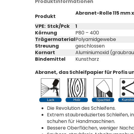
Produktinformationen
Abranet-Rolle 115 mm x
Produkt
VPE: Stck/Pck
1
Körnung
P80 – 400
Trägermaterial
Polyamidgewebe
Streuung
geschlossen
Kornart
Aluminiumoxid (graubra
Bindemittel
Kunstharz
Abranet, das Schleifpapier für Profis
Die Revolution des Schleifens.
Extrem staubreduziertes Schleifen, i
schuhen für Handmaschinen.
Bessere Oberflächen, weniger Nacha