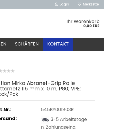
Login
Merkzettel
Ihr Warenkorb
0,00 EUR
SEN
SCHÄRFEN
KONTAKT
tion Mirka Abranet-Grip Rolle
tternetz 115 mm x 10 m; P80; VPE:
tck/Pck
t.Nr.:
545BY001803R
ersand:
3-5 Arbeitstage
n. Zahlungseing.