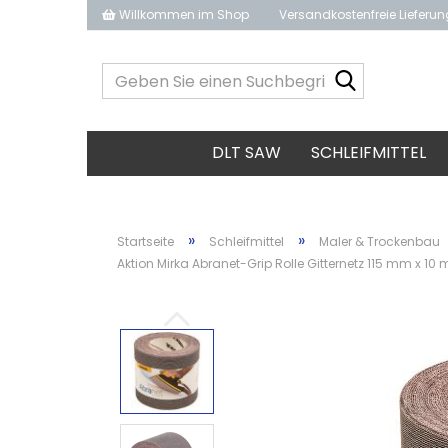
Willkommen im Shop
Versandkostenfreie Lieferu
Geben
Sie
einen
Suchbegrif
DLT SAW
SCHLEIFMITTEL
ein...
»
»
Startseite
Schleifmittel
Maler & Trockenbau
Aktion Mirka Abranet-Grip Rolle Gitternetz 115 mm x 10 m