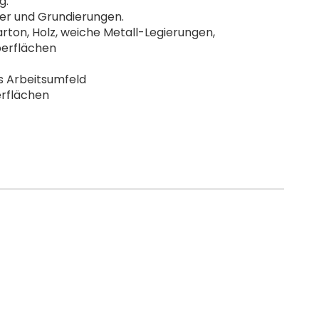
g.
ler und Grundierungen.
ton, Holz, weiche Metall-Legierungen,
berflächen
s Arbeitsumfeld
erflächen