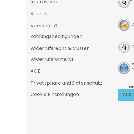
Impressum
Kontakt
D
Versand- &
Zahlungsbedingungen
O
Widerrufsrecht & Muster-
Widerrufsformular
W
W
AGB
Privatsphäre und Datenschutz
D
eine 25
Cookie Einstellungen
VER