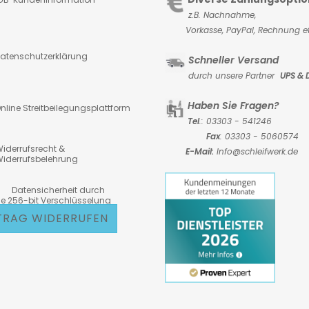
z.B. Nachnahme,
Vorkasse,
PayPal, Rechnung et
atenschutzerklärung
Schneller Versand
durch unsere Partner
UPS & 
Haben Sie Fragen?
nline Streitbeilegungsplattform
Tel
.: 03303 - 541246
Fax
: 03303 - 5060574
iderrufsrecht &
E-Mail:
Info@schleifwerk.de
iderrufsbelehrung
atensicherheit durch
6-bit Verschlüsselung
TRAG WIDERRUFEN