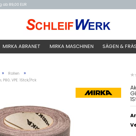
ng ab 89,00 EUR
f
MIRKA ABRANET
MIRKA MASCHINEN
SÄGEN & FRÄ
»
»
Rollen
; P80; VPE: 1Stck/Pck
Ak
Gi
1S
Ar
V