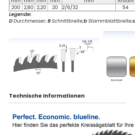
mm
mm
mm
mm
mm
Anzahl
200
2,80
2,20
20
2/6/32
54
Legende:
D
Durchmesser;
B
Schnittbreite;
b
Stammblattbreite;
Technische Informationen