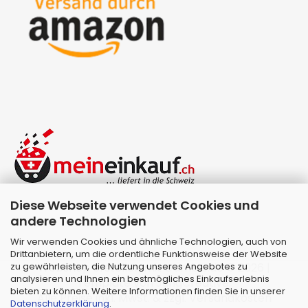
Diese Webseite verwendet Cookies und
andere Technologien
Wir verwenden Cookies und ähnliche Technologien, auch von
Drittanbietern, um die ordentliche Funktionsweise der Website
zu gewährleisten, die Nutzung unseres Angebotes zu
Webshop erstellen
mit Gambio.de © 2026 |
analysieren und Ihnen ein bestmögliches Einkaufserlebnis
Template von
JungCreative
.
bieten zu können. Weitere Informationen finden Sie in unserer
Alle Preise inkl. MwSt. & zzgl. Versandkosten
Datenschutzerklärung
.