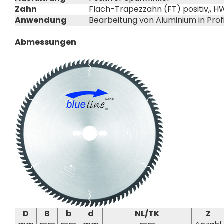
Zahn
Flach-Trapezzahn (FT) positiv,, H
Anwendung
Bearbeitung von Aluminium in Profi
Abmessungen
D
B
b
d
NL/TK
Z