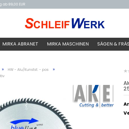
ng ab 89,00 EUR
f
MIRKA ABRANET
MIRKA MASCHINEN
SÄGEN & FRÄ
»
»
HW - Alu/Kunstst. - pos
tiv
A
25
Ar
V