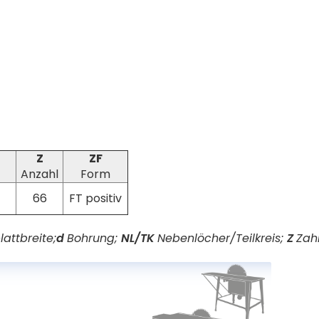
Z
ZF
Anzahl
Form
66
FT positiv
attbreite;
d
Bohrung;
NL/TK
Nebenlöcher/Teilkreis;
Z
Zah