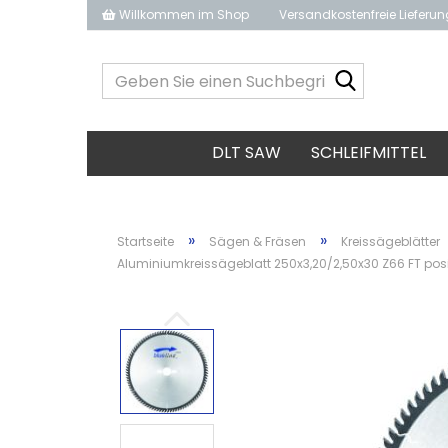
Willkommen im Shop
Versandkostenfreie Lieferu
Geben
Sie
einen
Suchbegrif
DLT SAW
SCHLEIFMITTEL
ein...
»
»
Startseite
Sägen & Fräsen
Kreissägeblätter
Aluminiumkreissägeblatt 250x3,20/2,50x30 Z66 FT posi