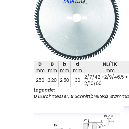
D
B
b
d
NL/TK
mm
mm
mm
mm
mm
2/7/42 +2/9/46,5 +
250
3,20
2,50
30
2/10/60
Legende:
D
Durchmesser;
B
Schnittbreite;
b
Stammbl