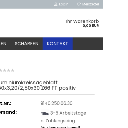
Login
Merkzettel
Ihr Warenkorb
0,00 EUR
SEN
SCHÄRFEN
KONTAKT
luminiumkreissägeblatt
0x3,20/2,50x30 Z66 FT positiv
t.Nr.:
9140.250.66.30
ersand:
3-5 Arbeitstage
n. Zahlungseing.
(Ausland abweichend)