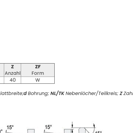
Z
ZF
Anzahl
Form
40
W
attbreite;
d
Bohrung;
NL/TK
Nebenlöcher/Teilkreis;
Z
Zah