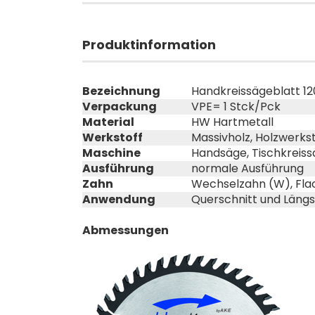
Produktinformation
Bezeichnung
Handkreissägeblatt 12
Verpackung
VPE= 1 Stck/Pck
Material
HW Hartmetall
Werkstoff
Massivholz, Holzwerkst
Maschine
Handsäge, Tischkreis
Ausführung
normale Ausführung
Zahn
Wechselzahn (W), Fla
Anwendung
Querschnitt und Läng
Abmessungen