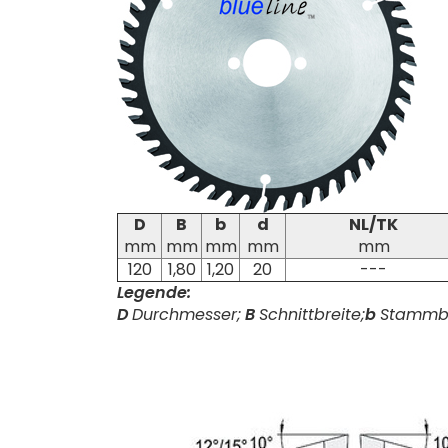
D
B
b
d
NL/TK
mm
mm
mm
mm
mm
120
1,80
1,20
20
---
Legende:
D
Durchmesser;
B
Schnittbreite;
b
Stammbl