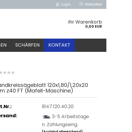
Login
Merkzettel
Ihr Warenkorb
0,00 EUR
SEN
SCHÄRFEN
KONTAKT
ndkreissägeblatt 120x1,80/1,20x20
m z40 FT (Mafell-Maschine)
t.Nr.:
9147.120.40.20
ersand:
3-5 Arbeitstage
n. Zahlungseing.
(Ausland abweichend)