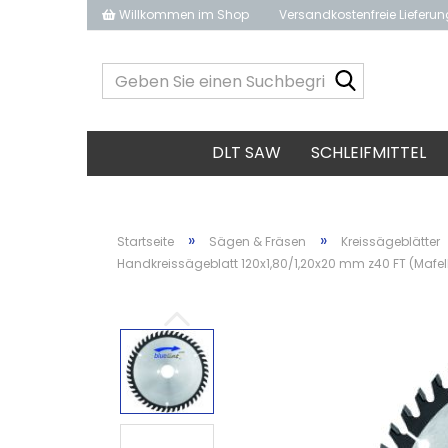
Willkommen im Shop
Versandkostenfreie Lieferu
Geben
Sie
einen
Suchbegrif
DLT SAW
SCHLEIFMITTEL
ein...
»
»
Startseite
Sägen & Fräsen
Kreissägeblätter
Handkreissägeblatt 120x1,80/1,20x20 mm z40 FT (Mafe