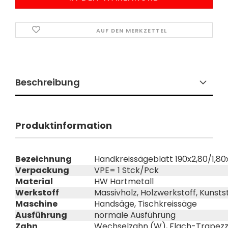
AUF DEN MERKZETTEL
Beschreibung
Produktinformation
Bezeichnung
Handkreissägeblatt 190x2,80/1,8
Verpackung
VPE= 1 Stck/Pck
Material
HW Hartmetall
Werkstoff
Massivholz, Holzwerkstoff, Kunsts
Maschine
Handsäge, Tischkreissäge
Ausführung
normale Ausführung
Zahn
Wechselzahn (W), Flach-Trapezz