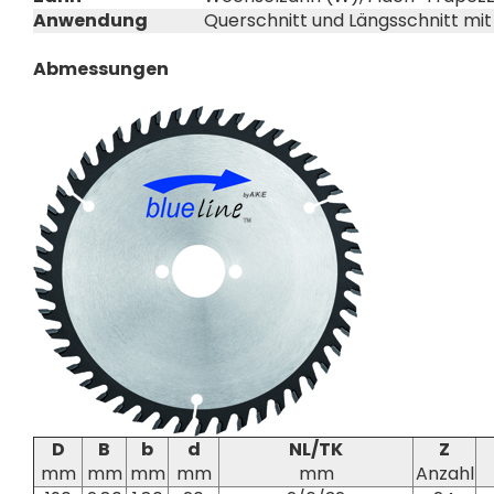
Anwendung
Querschnitt und Längsschnitt mi
Abmessungen
D
B
b
d
NL/TK
Z
mm
mm
mm
mm
mm
Anzahl