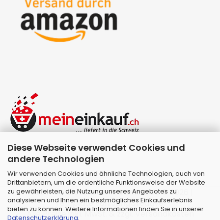
Diese Webseite verwendet Cookies und
andere Technologien
Wir verwenden Cookies und ähnliche Technologien, auch von
Drittanbietern, um die ordentliche Funktionsweise der Website
zu gewährleisten, die Nutzung unseres Angebotes zu
Webshop erstellen
mit Gambio.de © 2026 |
analysieren und Ihnen ein bestmögliches Einkaufserlebnis
Template von
JungCreative
.
bieten zu können. Weitere Informationen finden Sie in unserer
Alle Preise inkl. MwSt. & zzgl. Versandkosten
Datenschutzerklärung
.