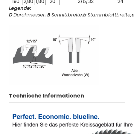
190
2,80
1,80
20
2/6/32
24
Legende:
D
Durchmesser;
B
Schnittbreite;
b
Stammblattbreite;
Technische Informationen