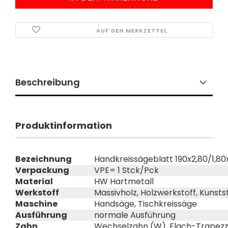
AUF DEN MERKZETTEL
Beschreibung
Produktinformation
Bezeichnung
Handkreissägeblatt 190x2,80/1,8
Verpackung
VPE= 1 Stck/Pck
Material
HW Hartmetall
Werkstoff
Massivholz, Holzwerkstoff, Kunsts
Maschine
Handsäge, Tischkreissäge
Ausführung
normale Ausführung
Zahn
Wechselzahn (W), Flach-Trapezz