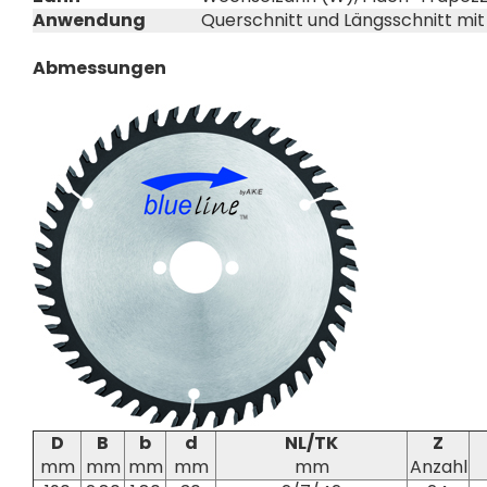
Anwendung
Querschnitt und Längsschnitt mi
Abmessungen
D
B
b
d
NL/TK
Z
mm
mm
mm
mm
mm
Anzahl