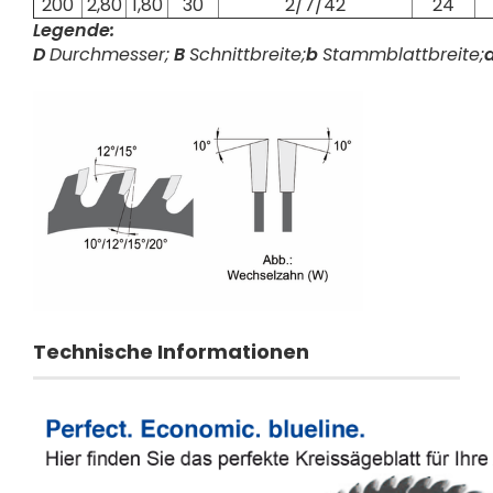
200
2,80
1,80
30
2/7/42
24
Legende:
D
Durchmesser;
B
Schnittbreite;
b
Stammblattbreite;
Technische Informationen