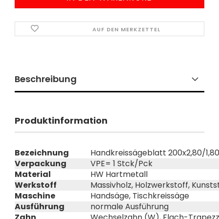
AUF DEN MERKZETTEL
Beschreibung
Produktinformation
Bezeichnung
Handkreissägeblatt 200x2,80/1,8
Verpackung
VPE= 1 Stck/Pck
Material
HW Hartmetall
Werkstoff
Massivholz, Holzwerkstoff, Kunsts
Maschine
Handsäge, Tischkreissäge
Ausführung
normale Ausführung
Zahn
Wechselzahn (W), Flach-Trapezz