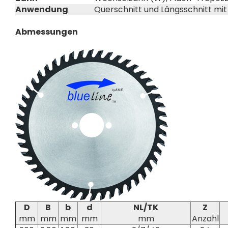
Anwendung
Querschnitt und Längsschnitt mi
Abmessungen
D
B
b
d
NL/TK
Z
mm
mm
mm
mm
mm
Anzahl