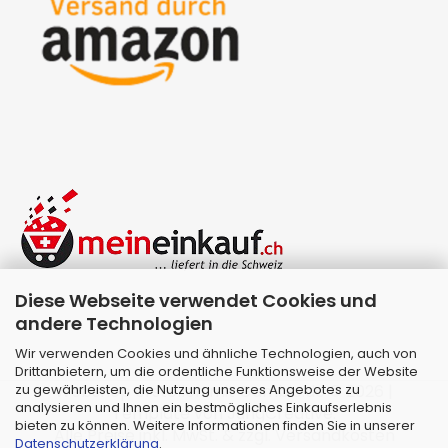
Diese Webseite verwendet Cookies und
andere Technologien
Wir verwenden Cookies und ähnliche Technologien, auch von
Drittanbietern, um die ordentliche Funktionsweise der Website
zu gewährleisten, die Nutzung unseres Angebotes zu
Webshop erstellen
mit Gambio.de © 2026 |
analysieren und Ihnen ein bestmögliches Einkaufserlebnis
Template von
JungCreative
.
bieten zu können. Weitere Informationen finden Sie in unserer
Alle Preise inkl. MwSt. & zzgl. Versandkosten
Datenschutzerklärung
.