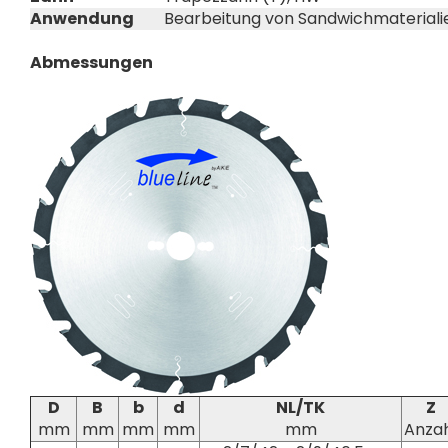
Anwendung
Bearbeitung von Sandwichmateriali
Abmessungen
D
B
b
d
NL/TK
Z
mm
mm
mm
mm
mm
Anza