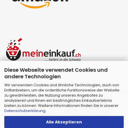
Diese Webseite verwendet Cookies und
andere Technologien
Wir verwenden Cookies und ähnliche Technologien, auch von
Drittanbietern, um die ordentliche Funktionsweise der Website
zu gewährleisten, die Nutzung unseres Angebotes zu
Webshop erstellen
mit Gambio.de © 2026 |
analysieren und Ihnen ein bestmögliches Einkaufserlebnis
Template von
JungCreative
.
bieten zu können. Weitere Informationen finden Sie in unserer
Alle Preise inkl. MwSt. & zzgl. Versandkosten
Datenschutzerklärung
.
Alle Markennamen, Warenzeichen sowie
sämtliche Produktbilder sind Eigentum Ihrer
Alle Akzeptieren
rechtmäßigen Eigentümer und dienen hier nur