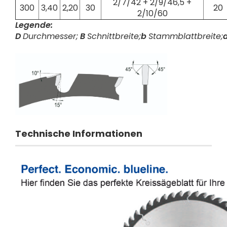
2/7/42 + 2/9/46,5 +
300
3,40
2,20
30
20
2/10/60
Legende:
D
Durchmesser;
B
Schnittbreite;
b
Stammblattbreite;
Technische Informationen