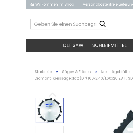
Willkommen im Shop
Versandkostenfreie Lieferu
Geben
Sie
einen
Suchbegrif
DLT SAW
SCHLEIFMITTEL
ein...
»
»
Startseite
Sägen & Fräsen
Kreissägeblätter
Diamant-Kreissägeblatt (DP) 160x2,40/1,60x20 Z8 F , SD