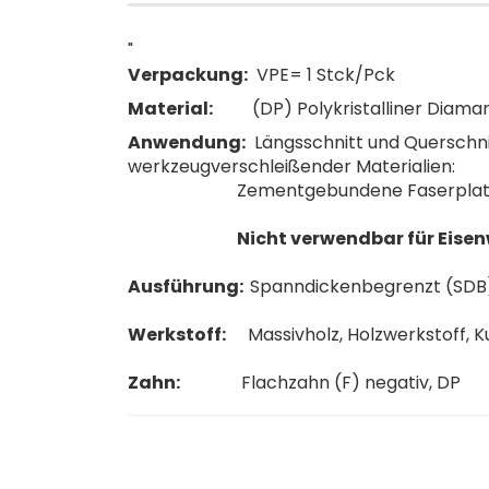
"
Verpackung:
VPE= 1 Stck/Pck
Material:
(DP) Polykristalliner Diaman
Anwendung:
Längsschnitt und Querschn
werkzeugverschleißender Materialien:
Zementgebundene Faserplatten, G
Nicht verwendbar für Eisenw
Ausführung:
Spanndickenbegrenzt (SDB
Werkstoff:
Massivholz, Holzwerkstoff, K
Zahn:
Flachzahn (F) negativ, DP