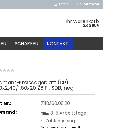
Login
Merkzettel
Ihr Warenkorb
0,00 EUR
SEN
SCHÄRFEN
KONTAKT
iamant-Kreissägeblatt (DP)
0x2,40/1,60x20 Z8 F , SDB, neg.
t.Nr.:
7118.160.08.20
ersand:
3-5 Arbeitstage
n. Zahlungseing.
(Ausland abweichend)