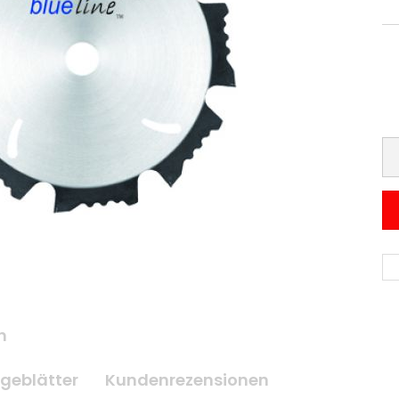
n
geblätter
Kundenrezensionen