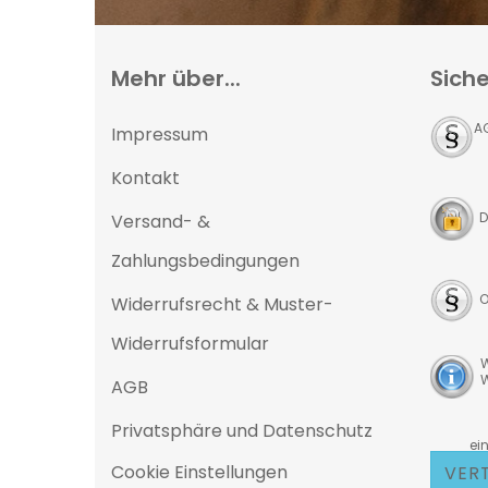
Mehr über...
Siche
A
Impressum
Kontakt
D
Versand- &
Zahlungsbedingungen
O
Widerrufsrecht & Muster-
Widerrufsformular
W
W
AGB
Privatsphäre und Datenschutz
D
eine 25
Cookie Einstellungen
VER