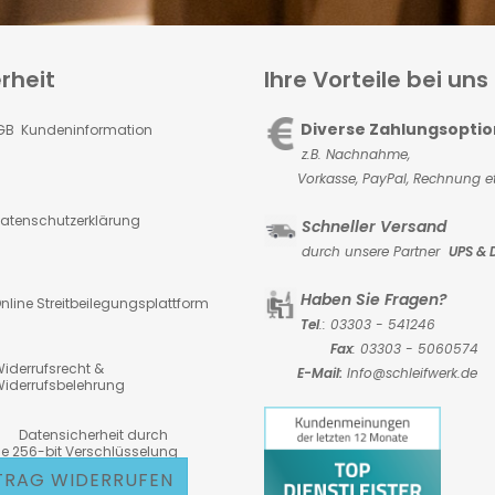
rheit
Ihre Vorteile bei uns
Diverse Zahlungsopti
GB Kundeninformation
z.B. Nachnahme,
Vorkasse,
PayPal, Rechnung et
atenschutzerklärung
Schneller Versand
durch unsere Partner
UPS & 
Haben Sie Fragen?
nline Streitbeilegungsplattform
Tel
.: 03303 - 541246
Fax
: 03303 - 5060574
iderrufsrecht &
E-Mail:
Info@schleifwerk.de
iderrufsbelehrung
atensicherheit durch
6-bit Verschlüsselung
TRAG WIDERRUFEN