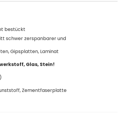
t bestückt
itt schwer zerspanbarer und
ipsplatten, Laminat
erkstoff, Glas, Stein!
)
unststoff, Zementfaserplatte