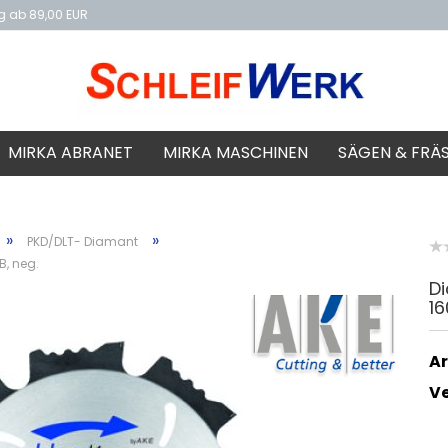
ng ab 89,00 EUR
f
MIRKA ABRANET
MIRKA MASCHINEN
SÄGEN & FRÄ
»
»
PKD/DLT- Diamant
B, neg.
D
16
Ar
V