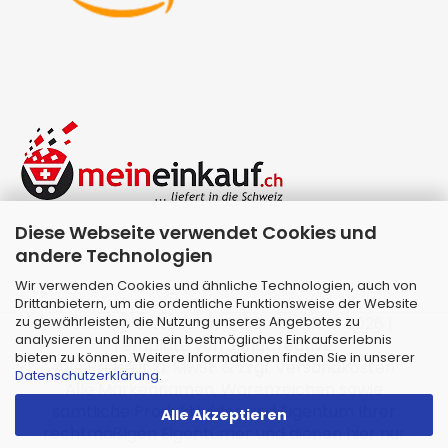
Diese Webseite verwendet Cookies und
andere Technologien
Wir verwenden Cookies und ähnliche Technologien, auch von
Drittanbietern, um die ordentliche Funktionsweise der Website
zu gewährleisten, die Nutzung unseres Angebotes zu
Webshop erstellen
mit Gambio.de © 2026 |
analysieren und Ihnen ein bestmögliches Einkaufserlebnis
Template von
JungCreative
.
bieten zu können. Weitere Informationen finden Sie in unserer
Alle Preise inkl. MwSt. & zzgl. Versandkosten
Datenschutzerklärung
.
Alle Markennamen, Warenzeichen sowie
sämtliche Produktbilder sind Eigentum Ihrer
Alle Akzeptieren
rechtmäßigen Eigentümer und dienen hier nur