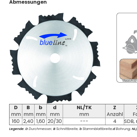
Abmessungen
D
B
b
d
NL/TK
Z
mm
mm
mm
mm
mm
Anzahl
F
160
2,40
1,60
20/30
---
4
SDB, 
Legende:
D
Durchmesser;
B
Schnittbreite;
b
Stammblattbreite;
d
Bohrung;
NL