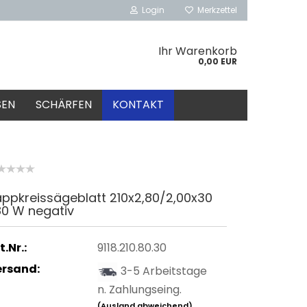
Login
Merkzettel
Ihr Warenkorb
0,00 EUR
SEN
SCHÄRFEN
KONTAKT
ppkreissägeblatt 210x2,80/2,00x30
80 W negativ
t.Nr.:
9118.210.80.30
ersand:
3-5 Arbeitstage
n. Zahlungseing.
(Ausland abweichend)