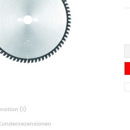
mation (1)
Kundenrezensionen