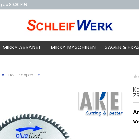
ng ab 89,00 EUR
f
MIRKA ABRANET
MIRKA MASCHINEN
SÄGEN & FRÄ
»
»
HW - Kappen
Ka
Z
Ar
V