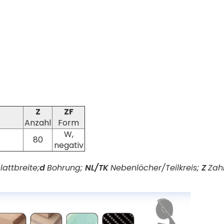
Z
ZF
Anzahl
Form
W,
80
negativ
attbreite;
d
Bohrung;
NL/TK
Nebenlöcher/Teilkreis;
Z
Zah