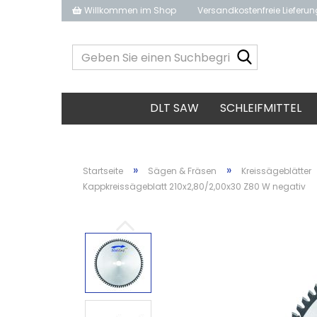
Willkommen im Shop
Versandkostenfreie Lieferu
Geben
Sie
einen
Suchbegrif
DLT SAW
SCHLEIFMITTEL
ein...
»
»
Startseite
Sägen & Fräsen
Kreissägeblätter
Kappkreissägeblatt 210x2,80/2,00x30 Z80 W negativ