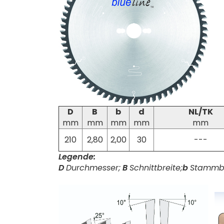
D
B
b
d
NL/TK
mm
mm
mm
mm
mm
210
2,80
2,00
30
---
Legende:
D
Durchmesser;
B
Schnittbreite;
b
Stammbl