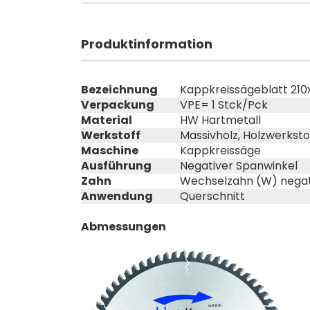
Produktinformation
Bezeichnung
Kappkreissägeblatt 210
Verpackung
VPE= 1 Stck/Pck
Material
HW Hartmetall
Werkstoff
Massivholz, Holzwerksto
Maschine
Kappkreissäge
Ausführung
Negativer Spanwinkel
Zahn
Wechselzahn (W) negat
Anwendung
Querschnitt
Abmessungen