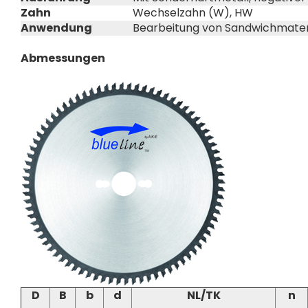
Zahn
Wechselzahn (W), HW
Anwendung
Bearbeitung von Sandwichmater
Abmessungen
D
B
b
d
NL/TK
n