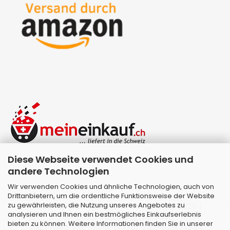
Diese Webseite verwendet Cookies und
andere Technologien
Wir verwenden Cookies und ähnliche Technologien, auch von
Drittanbietern, um die ordentliche Funktionsweise der Website
zu gewährleisten, die Nutzung unseres Angebotes zu
Webshop erstellen
mit Gambio.de © 2026 |
analysieren und Ihnen ein bestmögliches Einkaufserlebnis
Template von
JungCreative
.
bieten zu können. Weitere Informationen finden Sie in unserer
Alle Preise inkl. MwSt. & zzgl. Versandkosten