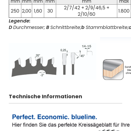
mm
mm
mm
mm
mm
max
2/7/42 + 2/9/46,5 +
250
2,00
1,60
30
1.800
2/10/60
Legende:
D
Durchmesser;
B
Schnittbreite;
b
Stammblattbreite;
Technische Informationen