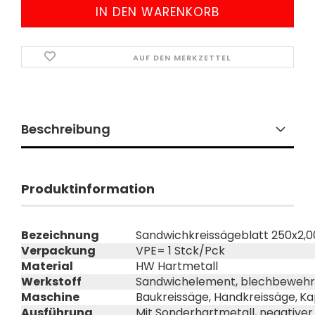
AUF DEN MERKZETTEL
Beschreibung
Produktinformation
Bezeichnung
Sandwichkreissägeblatt 250x2,00
Verpackung
VPE= 1 Stck/Pck
Material
HW Hartmetall
Werkstoff
Sandwichelement, blechbewehrt
Maschine
Baukreissäge, Handkreissäge,
Ka
Ausführung
Mit Sonderhartmetall, negativer