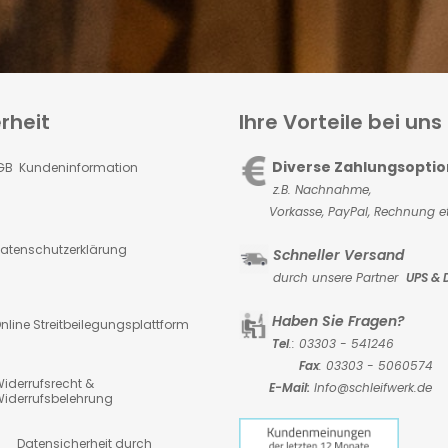
rheit
Ihre Vorteile bei uns
Diverse Zahlungsopti
GB Kundeninformation
z.B. Nachnahme,
Vorkasse,
PayPal, Rechnung et
atenschutzerklärung
Schneller Versand
durch unsere Partner
UPS & 
Haben Sie Fragen?
nline Streitbeilegungsplattform
Tel
.: 03303 - 541246
Fax
: 03303 - 5060574
iderrufsrecht &
E-Mail:
Info@schleifwerk.de
iderrufsbelehrung
atensicherheit durch