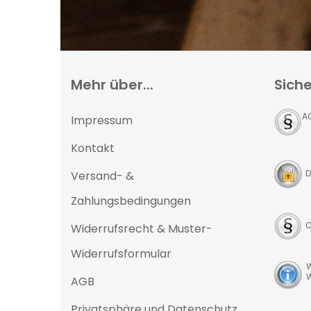
Mehr über...
Siche
A
Impressum
Kontakt
D
Versand- &
Zahlungsbedingungen
O
Widerrufsrecht & Muster-
Widerrufsformular
W
W
AGB
Privatsphäre und Datenschutz
D