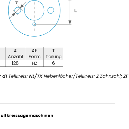
Z
ZF
T
Anzahl
Form
Teilung
128
HZ
6
;
d1
Teilkreis;
NL/TK
Nebenlöcher/Teilkreis;
Z
Zahnzahl
;
Z
Kaltkreissägemaschinen