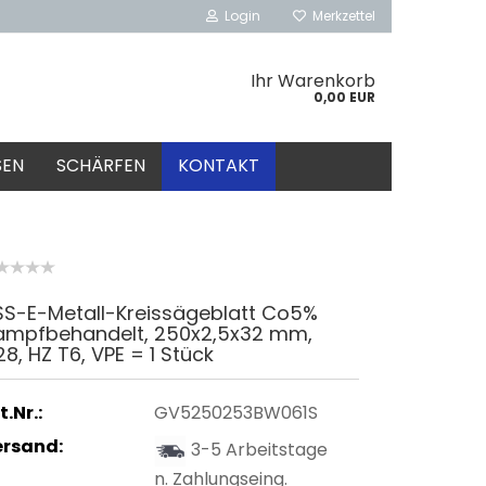
Login
Merkzettel
Ihr Warenkorb
0,00 EUR
SEN
SCHÄRFEN
KONTAKT
SS-E-Metall-Kreissägeblatt Co5%
ampfbehandelt, 250x2,5x32 mm,
28, HZ T6, VPE = 1 Stück
t.Nr.:
GV5250253BW061S
ersand:
3-5 Arbeitstage
n. Zahlungseing.