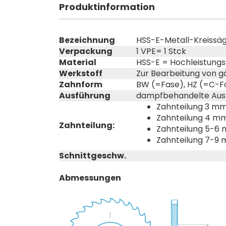
Produktinformation
Bezeichnung
HSS-E-Metall-Kreissä
Verpackung
1 VPE= 1 Stck
Material
HSS-E = Hochleistungs
Werkstoff
Zur Bearbeitung von gä
Zahnform
BW (=Fase), HZ (=C-
Ausführung
dampfbehandelte Ausf
Zahnteilung 3 mm 
Zahnteilung 4 mm
Zahnteilung:
Zahnteilung 5-6 
Zahnteilung 7-9 m
Schnittgeschw.
Abmessungen