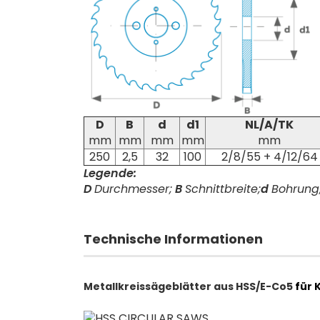
D
B
d
d1
NL/A/TK
mm
mm
mm
mm
mm
250
2,5
32
100
2/8/55 + 4/12/64
Legende:
D
Durchmesser;
B
Schnittbreite;
d
Bohrung
Technische Informationen
Metallkreissägeblätter aus HSS/E-Co5
für 