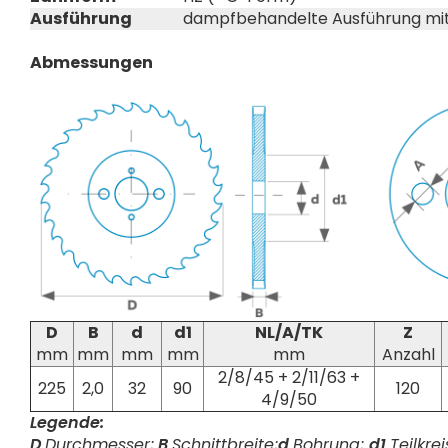
Ausführung
dampfbehandelte Ausführung mit
Abmessungen
D
B
d
d1
NL/A/TK
Z
mm
mm
mm
mm
mm
Anzahl
2/8/45 + 2/11/63 +
225
2,0
32
90
120
4/9/50
Legende:
D
Durchmesser;
B
Schnittbreite;
d
Bohrung;
d1
Teilkrei