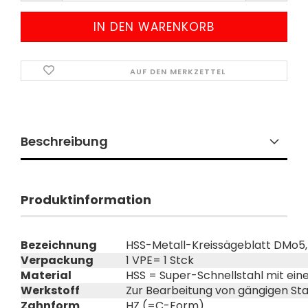
AUF DEN MERKZETTEL
Beschreibung
Produktinformation
Bezeichnung
HSS-Metall-Kreissägeblatt DMo5,
Verpackung
1 VPE= 1 Stck
Material
HSS = Super-Schnellstahl mit ei
Werkstoff
Zur Bearbeitung von gängigen Stah
Zahnform
HZ (=C-Form)