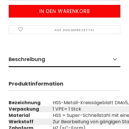
AUF DEN MERKZETTEL
Beschreibung
Produktinformation
Bezeichnung
HSS-Metall-Kreissägeblatt DMo5,
Verpackung
1 VPE= 1 Stck
Material
HSS = Super-Schnellstahl mit ei
Werkstoff
Zur Bearbeitung von gängigen Stah
Zahnform
HZ (=C-Form)