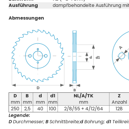
Ausführung
dampfbehandelte Ausführung mit
Abmessungen
D
B
d
d1
NL/A/TK
Z
mm
mm
mm
mm
mm
Anzahl
250
2,5
40
100
2/8/55 + 4/12/64
128
Legende:
D
Durchmesser;
B
Schnittbreite;
d
Bohrung;
d1
Teilkrei