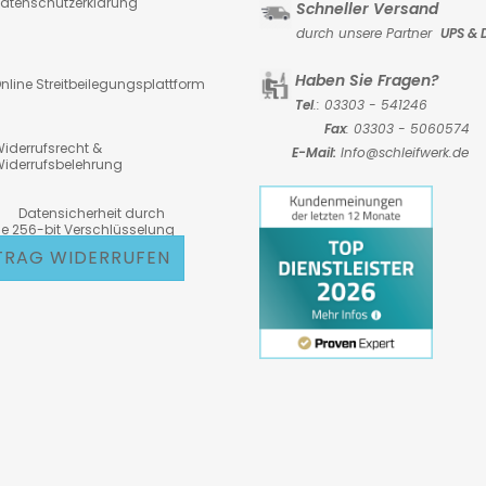
atenschutzerklärung
Schneller Versand
durch unsere Partner
UPS & 
Haben Sie Fragen?
nline Streitbeilegungsplattform
Tel
.: 03303 - 541246
Fax
: 03303 - 5060574
iderrufsrecht &
E-Mail:
Info@schleifwerk.de
iderrufsbelehrung
atensicherheit durch
6-bit Verschlüsselung
TRAG WIDERRUFEN