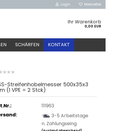
Login
Merkzettel
Ihr Warenkorb
0,00 EUR
SEN
SCHÄRFEN
KONTAKT
SS-Streifenhobelmesser 500x35x3
 (1 VPE = 2 Stck)
t.Nr.:
111963
ersand:
3-5 Arbeitstage
n. Zahlungseing.
(Ausland abweichend)