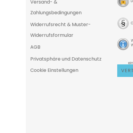
D
Versand- &
Zahlungsbedingungen
O
Widerrufsrecht & Muster-
Widerrufsformular
W
W
AGB
Privatsphäre und Datenschutz
D
eine 25
Cookie Einstellungen
VER