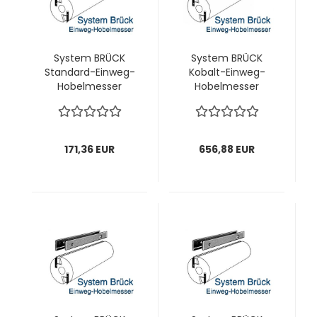
System BRÜCK
System BRÜCK
Standard-Einweg-
Kobalt-Einweg-
Hobelmesser
Hobelmesser
(FELDER)
260x18,8x1,0 mm; 1
260x18,8x1,0 mm; 1
VPE = 20 Stück
VPE = 12 Stück
171,36 EUR
656,88 EUR