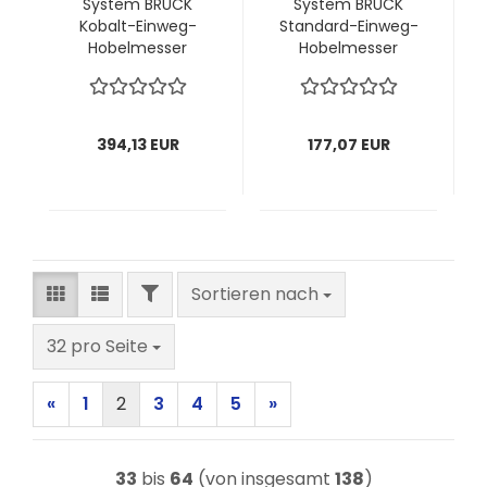
System BRÜCK
System BRÜCK
Kobalt-Einweg-
Standard-Einweg-
Hobelmesser
Hobelmesser
(FELDER)
(MAFELL)
260x18,8x1,0 mm; 1
280x18,8x1,0 mm; 1
VPE = 12 Stück
VPE = 12 Stück
394,13 EUR
177,07 EUR
FILTER
Sortieren nach
Sortieren nach
pro Seite
32 pro Seite
«
1
2
3
4
5
»
33
bis
64
(von insgesamt
138
)