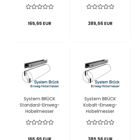
(HEMA/HOLZHER)
(HEMA)
245x18,8x1,0 mm; 1
245x18,8x1,0 mm; 1
VPE = 12 Stück
VPE = 12 Stück
165,65 EUR
385,56 EUR
System BRÜCK
System BRÜCK
Standard-Einweg-
Kobalt-Einweg-
Hobelmesser
Hobelmesser
(MAFELL)
(MAFELL)
248x18,8x1,0 mm; 1
248x18,8x1,0 mm; 1
VPE = 12 Stück
VPE = 12 Stück
165,65 EUR
385,56 EUR