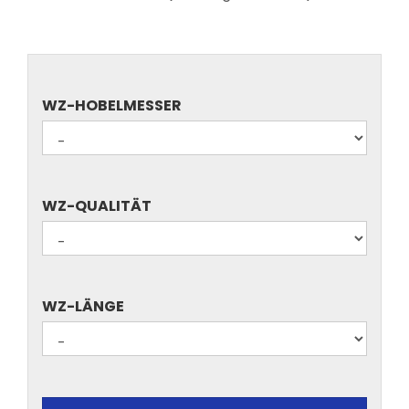
WZ-
WZ-HOBELMESSER
HOBELMESSER
WZ-
WZ-QUALITÄT
QUALITÄT
WZ-
WZ-LÄNGE
LÄNGE