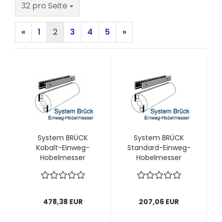
pro Seite
32 pro Seite
«
1
2
3
4
5
»
System BRÜCK
System BRÜCK
Kobalt-Einweg-
Standard-Einweg-
Hobelmesser
Hobelmesser
170x18,8x1,0 mm; 1
180x18,8x1,0 mm; 1
VPE = 20 Stück
VPE = 20 Stück
478,38 EUR
207,06 EUR