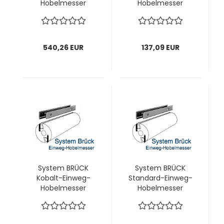
Hobelmesser
Hobelmesser
200x18,8x1,0 mm; 1
(MAFELL)
VPE = 20 Stück
203x18,8x1,0 mm; 1
VPE = 12 Stück
540,26 EUR
137,09 EUR
System BRÜCK
System BRÜCK
Kobalt-Einweg-
Standard-Einweg-
Hobelmesser
Hobelmesser
(MAFELL)
(HOLZER)
203x18,8x1,0 mm; 1
205x18,8x1,0 mm; 1
VPE = 12 Stück
VPE = 12 Stück