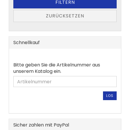
FILTERN
ZURÜCKSETZEN
Schnellkauf
BITTE
Bitte geben Sie die Artikelnummer aus
GEBEN
unserem Katalog ein.
SIE
DIE
ARTIKELNUMMER
AUS
LOS
UNSEREM
KATALOG
EIN.
Sicher zahlen mit PayPal