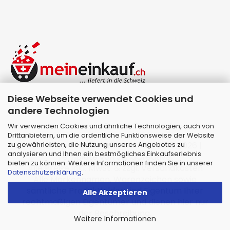
Diese Webseite verwendet Cookies und
andere Technologien
Wir verwenden Cookies und ähnliche Technologien, auch von
Drittanbietern, um die ordentliche Funktionsweise der Website
zu gewährleisten, die Nutzung unseres Angebotes zu
Webshop erstellen
mit Gambio.de © 2026 |
analysieren und Ihnen ein bestmögliches Einkaufserlebnis
Template von
JungCreative
.
bieten zu können. Weitere Informationen finden Sie in unserer
Alle Preise inkl. MwSt. & zzgl. Versandkosten
Datenschutzerklärung
.
Alle Markennamen, Warenzeichen sowie
sämtliche Produktbilder sind Eigentum Ihrer
Alle Akzeptieren
rechtmäßigen Eigentümer und dienen hier nur
der Beschreibung.
Weitere Informationen