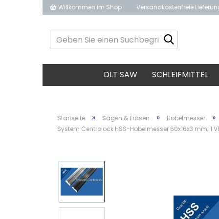
Willkommen im Shop
Versandkostenfreie Lieferu
Geben
Sie
einen
Suchbegrif
DLT SAW
SCHLEIFMITTEL
ein...
»
»
»
Startseite
Sägen & Fräsen
Hobelmesser
System Centrolock HSS-Hobelmesser 60x16x3 mm; 1 VP