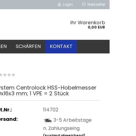
Login
Merkzettel
Ihr Warenkorb
0,00 EUR
SEN
SCHÄRFEN
KONTAKT
ystem Centrolock HSS-Hobelmesser
x16x3 mm; 1 VPE = 2 Stück
t.Nr.:
114702
ersand:
3-5 Arbeitstage
n. Zahlungseing.
(Ausland abweichend)