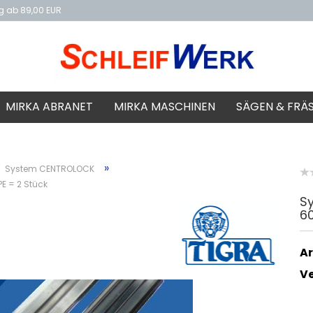
ng ab 89,00 EUR
f
MIRKA ABRANET
MIRKA MASCHINEN
SÄGEN & FRÄ
»
System CENTROLOCK
E = 2 Stück
S
60
Ar
V