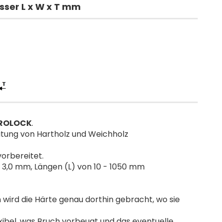
ser L x W x T mm
ROLOCK
.
itung von Hartholz und Weichholz
vorbereitet.
3,0 mm, Längen (L) von 10 - 1050 mm
 wird die Härte genau dorthin gebracht, wo sie
xibel, was Bruch vorbeugt und das eventuelle