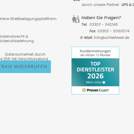
durch unsere Partner
UPS & 
Haben Sie Fragen?
nline Streitbeilegungsplattform
Tel
.: 03303 - 541246
Fax
: 03303 - 5060574
iderrufsrecht &
E-Mail:
Info@schleifwerk.de
iderrufsbelehrung
atensicherheit durch
6-bit Verschlüsselung
TRAG WIDERRUFEN