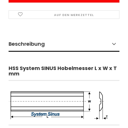
AUF DEN MERKZETTEL
Beschreibung
​HSS System SINUS Hobelmesser L x W x T
mm