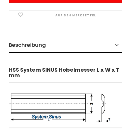
AUF DEN MERKZETTEL
Beschreibung
​HSS System SINUS Hobelmesser L x W x T
mm