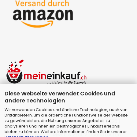
Diese Webseite verwendet Cookies und
andere Technologien
Wir verwenden Cookies und ähnliche Technologien, auch von
Drittanbietern, um die ordentliche Funktionsweise der Website
zu gewährleisten, die Nutzung unseres Angebotes zu
Webshop erstellen
mit Gambio.de © 2026 |
analysieren und Ihnen ein bestmögliches Einkaufserlebnis
Template von
JungCreative
.
bieten zu können. Weitere Informationen finden Sie in unserer
Alle Preise inkl. MwSt. & zzgl. Versandkosten