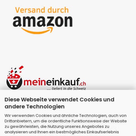
Diese Webseite verwendet Cookies und
andere Technologien
Wir verwenden Cookies und ähnliche Technologien, auch von
Drittanbietern, um die ordentliche Funktionsweise der Website
zu gewährleisten, die Nutzung unseres Angebotes zu
Webshop erstellen
mit Gambio.de © 2026 |
analysieren und Ihnen ein bestmögliches Einkaufserlebnis
Template von
JungCreative
.