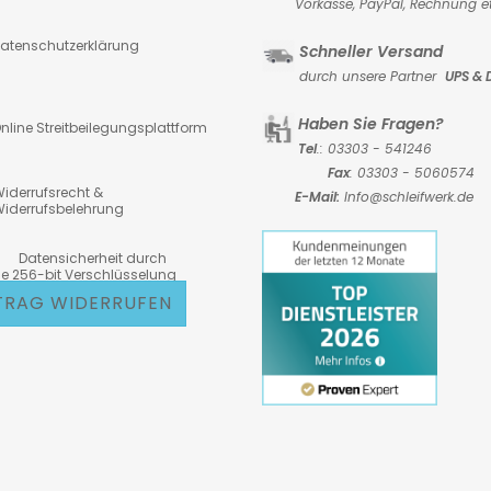
Vorkasse,
PayPal, Rechnung et
atenschutzerklärung
Schneller Versand
durch unsere Partner
UPS & 
Haben Sie Fragen?
nline Streitbeilegungsplattform
Tel
.: 03303 - 541246
Fax
: 03303 - 5060574
iderrufsrecht &
E-Mail:
Info@schleifwerk.de
iderrufsbelehrung
atensicherheit durch
6-bit Verschlüsselung
TRAG WIDERRUFEN