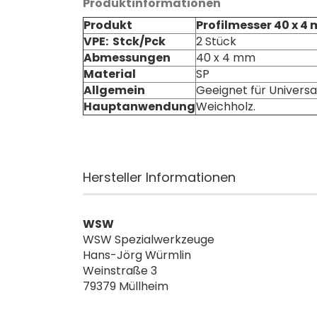
Produktinformationen
Produkt
Profilmesser 40 x 4
VPE: Stck/Pck
2 Stück
Abmessungen
40 x 4 mm
Material
SP
Allgemein
Geeignet für Univers
Hauptanwendung
Weichholz.
Hersteller Informationen
WSW
WSW Spezialwerkzeuge
Hans-Jörg Würmlin
Weinstraße 3
79379 Müllheim