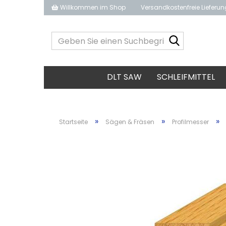
Willkommen im Shop
Versandkostenfreie Lieferu
Geben
Sie
einen
Suchbegrif
DLT SAW
SCHLEIFMITTEL
ein...
»
»
»
Startseite
Sägen & Fräsen
Profilmesser