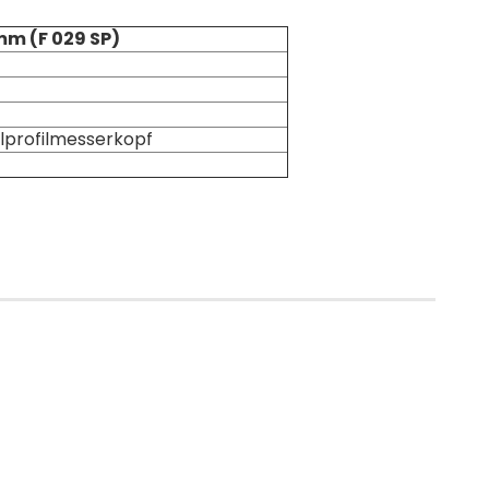
 mm
(F 029 SP)
alprofilmesserkopf