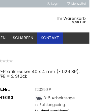
Login
Merkzettel
Ihr Warenkorb
0,00 EUR
SEN
SCHÄRFEN
KONTAKT
-Profilmesser 40 x 4 mm (F 029 SP),
VPE = 2 Stück
t.Nr.:
12029.SP
ersand:
3-5 Arbeitstage
n. Zahlungseing.
(Ausland abweichend)