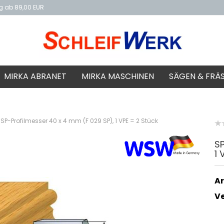
ng ab 89,00 EUR
f
MIRKA ABRANET
MIRKA MASCHINEN
SÄGEN & FRÄ
SP-Profilmesser 40 x 4 mm (F 029 SP), 1 VPE = 2 Stück
SP
1 
Ar
V