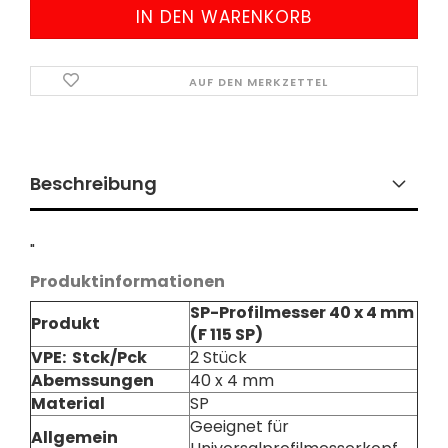
AUF DEN MERKZETTEL
Beschreibung
"
Produktinformationen
SP-Profilmesser 40 x 4 mm
Produkt
(F 115 SP)
VPE: Stck/Pck
2 Stück
Abemssungen
40 x 4 mm
Material
SP
Geeignet für
Allgemein