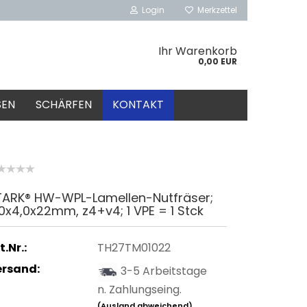
Login
Merkzettel
Ihr Warenkorb
0,00 EUR
SEN
SCHÄRFEN
KONTAKT
TARK® HW-WPL-Lamellen-Nutfräser;
0x4,0x22mm, z4+v4; 1 VPE = 1 Stck
t.Nr.:
TH27TM01022
ersand:
3-5 Arbeitstage
n. Zahlungseing.
(Ausland abweichend)