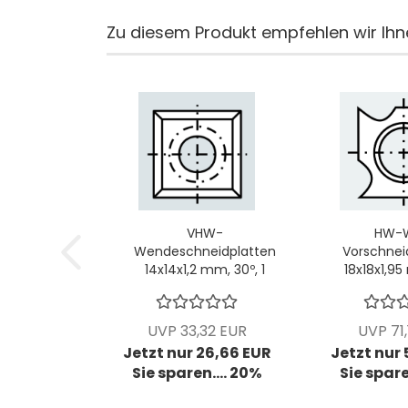
Zu diesem Produkt empfehlen wir Ihn
VHW-
HW-
Wendeschneidplatten
Vorschnei
14x14x1,2 mm, 30º​, 1
18x18x1,95
VPE = 10 Stck
VPE = 1
UVP 33,32 EUR
UVP 71,
Jetzt nur 26,66 EUR
Jetzt nur
Sie sparen.... 20%
Sie spare