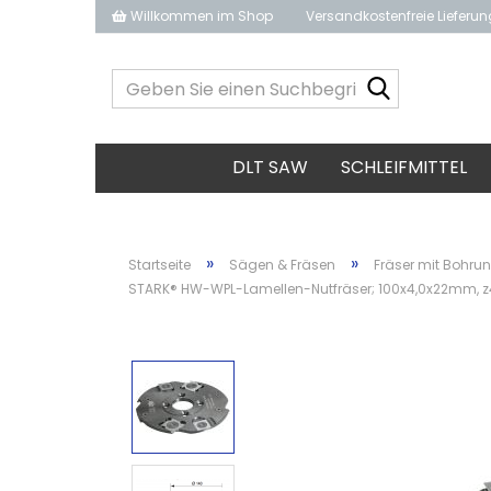
Willkommen im Shop
Versandkostenfreie Lieferu
Geben
Sie
einen
Suchbegrif
DLT SAW
SCHLEIFMITTEL
ein...
»
»
Startseite
Sägen & Fräsen
Fräser mit Bohru
STARK® HW-WPL-Lamellen-Nutfräser; 100x4,0x22mm, z4+