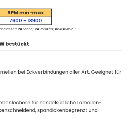
RPM min-max
7600 - 13900
chmesser
;
Z=
Zähne;
V=
Vorritzer;
RPM=
Umin-¹
HW bestückt
mellen bei Eckverbindungen aller Art. Geeignet für
Nebenlöchern für handelsübliche Lamellen-
kenschneidend, spandickenbegrenzt und