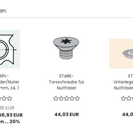
en:
WPL-
STARK-
ST
der/Nuter
Torxschraube für
Unterleg
 mm, z4, 1
Nutfräser
Nutfräse
0 Stck
M4x3,2mm; 1 VPE =
1 VPE 
10 Stck
16 EUR
44,03 EUR
44,0
 56,93 EUR
n.... 20%