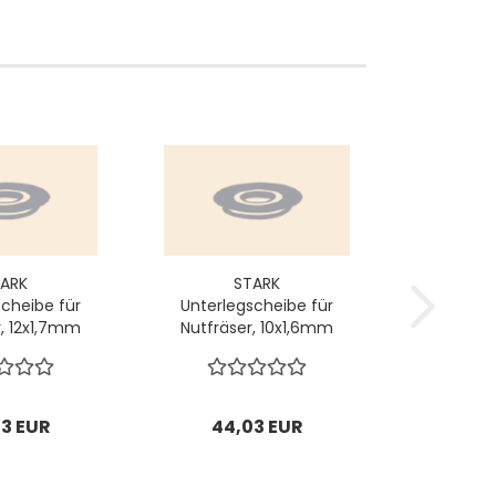
ARK
STARK
scheibe für
Unterlegscheibe für
r, 12x1,7mm
Nutfräser, 10x1,6mm
= 10 Stck
1 VPE = 10 Stck
3 EUR
44,03 EUR