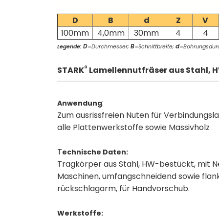
D
B
d
Z
V
100mm
4,0mm
30mm
4
4
D
B
d
Legende:
=Durchmesser;
=Schnittbreite;
=Bohrungsdur
®
STARK
Lamellennutfräser aus Stahl, 
:
Anwendung
Zum ausrissfreien Nuten für Verbindungsla
alle Plattenwerkstoffe sowie Massivholz
T
echnische Daten:
Tragkörper aus Stahl, HW-bestückt, mit 
Maschinen, umfangschneidend sowie flan
rückschlagarm, für Handvorschub.
Werkstoffe: