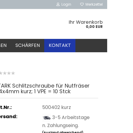
Login
Merkzettel
Ihr Warenkorb
0,00 EUR
SEN
SCHÄRFEN
KONTAKT
ARK Schlitzschraube für Nutfräser
x4mm kurz; 1 VPE = 10 Stck
t.Nr.:
500402 kurz
ersand:
3-5 Arbeitstage
n. Zahlungseing.
(Ausland abweichend)