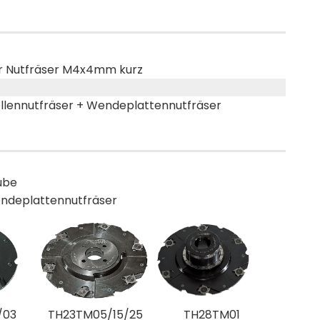
ür Nutfräser M4x4mm kurz
ellennutfräser + Wendeplattennutfräser
aube
Wendeplattennutfräser
/03
TH23TM05/15/25
TH28TM01