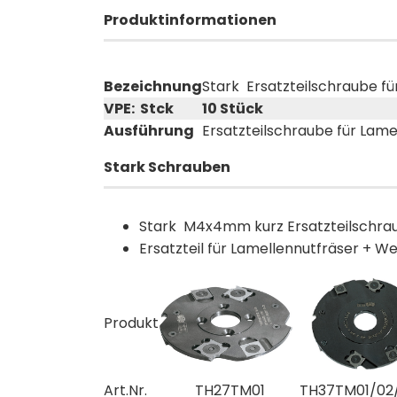
Produktinformationen
Bezeichnung
Stark Ersatzteilschraube f
VPE: Stck
10 Stück
Ausführung
Ersatzteilschraube für Lam
Stark Schrauben
Stark M4x4mm kurz Ersatzteilschr
Ersatzteil für Lamellennutfräser + 
Produkt
Art.Nr.
TH27TM01
TH37TM01/02