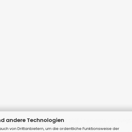
nd andere Technologien
p erstellen
mit Gambio.de © 2026 | Template von
JungC
Alle Preise inkl. MwSt. & zzgl. Versandkosten
ch von Drittanbietern, um die ordentliche Funktionsweise der