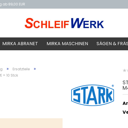
ng ab 89,00 EUR
f
MIRKA ABRANET
MIRKA MASCHINEN
SÄGEN & FRÄ
»
»
ng
Ersatzteile
E = 10 Stck
ST
M4
Ar
V