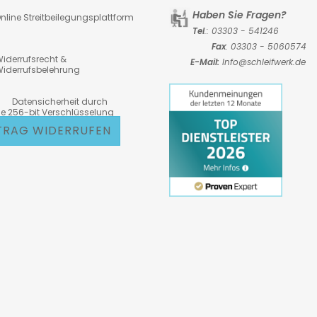
Haben Sie Fragen?
nline Streitbeilegungsplattform
Tel
.: 03303 - 541246
Fax
: 03303 - 5060574
iderrufsrecht &
E-Mail:
Info@schleifwerk.de
iderrufsbelehrung
atensicherheit durch
6-bit Verschlüsselung
TRAG WIDERRUFEN