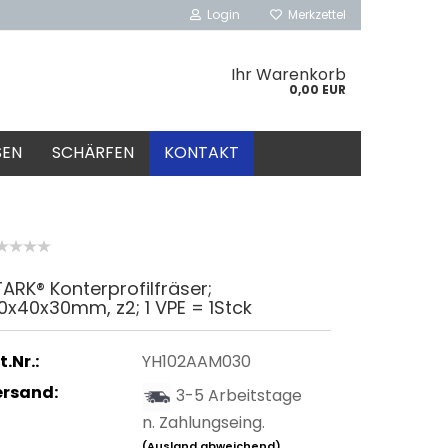
Login
Merkzettel
Ihr Warenkorb
0,00 EUR
SEN
SCHÄRFEN
KONTAKT
ARK® Konterprofilfräser;
0x40x30mm, z2; 1 VPE = 1Stck
t.Nr.:
YH102AAM030
ersand:
3-5 Arbeitstage
n. Zahlungseing.
(Ausland abweichend)