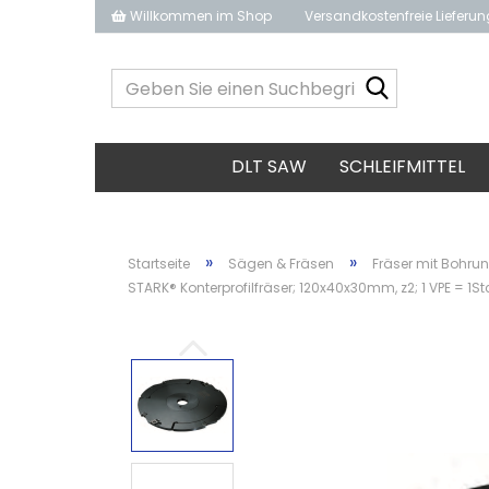
Willkommen im Shop
Versandkostenfreie Lieferu
Geben
Sie
einen
Suchbegrif
DLT SAW
SCHLEIFMITTEL
ein...
»
»
Startseite
Sägen & Fräsen
Fräser mit Bohru
STARK® Konterprofilfräser; 120x40x30mm, z2; 1 VPE = 1St