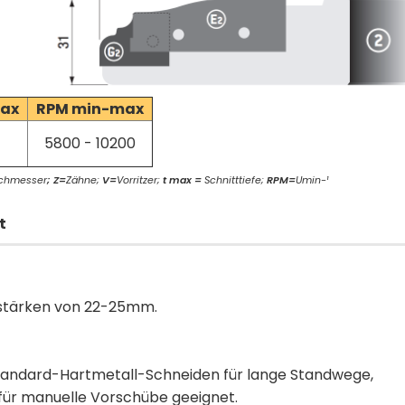
max
RPM min-max
-
5800 - 10200
chmesser
;
Z=
Zähne;
V=
Vorritzer;
t max =
Schnitttiefe;
RPM=
Umin-¹
t
zstärken von 22-25mm.
tandard-Hartmetall-Schneiden für lange Standwege,
ür manuelle Vorschübe geeignet.