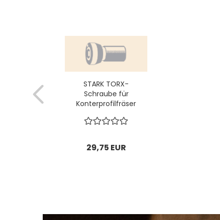
STARK TORX-
Schraube für
Konterprofilfräser
M6x25mm; 1 VPE =
10 Stck
29,75 EUR