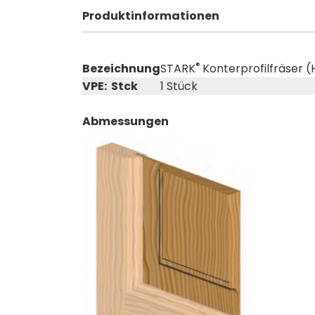
Produktinformationen
®
Bezeichnung
STARK
Konterprofilfräser (
VPE: Stck
1 Stück
Abmessungen