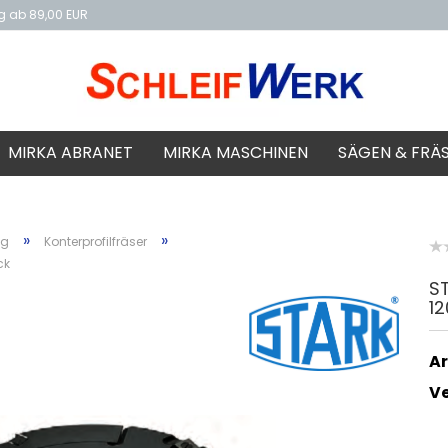
ng ab 89,00 EUR
f
MIRKA ABRANET
MIRKA MASCHINEN
SÄGEN & FRÄ
»
»
ng
Konterprofilfräser
ck
ST
12
Ar
V