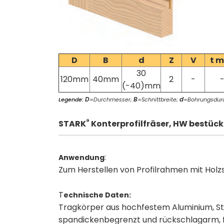
D
B
d
Z
V
t 
30
120mm
40mm
2
-
(-40)mm
D
B
d
Legende:
=Durchmesser;
=Schnittbreite;
=Bohrungsdur
®
STARK
Konterprofilfräser, HW bestück
:
Anwendung
Zum Herstellen von Profilrahmen mit Hol
T
echnische Daten:
Tragkörper aus hochfestem Aluminium, S
spandickenbegrenzt und rückschlagarm, f