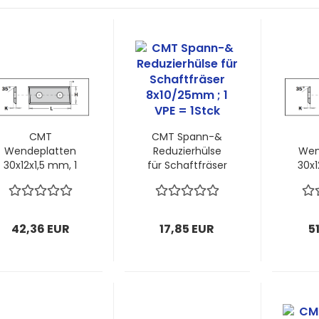
CMT
CMT Spann-&
Wendeplatten
Reduzierhülse
Wen
30x12x1,5 mm, 1
für Schaftfräser
30x1
VPE = 2 Stück
8x10/25mm ; 1
VPE
VPE = 1Stck
42,36 EUR
17,85 EUR
5