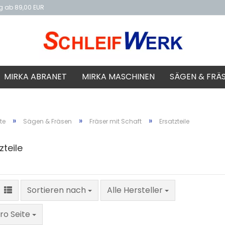
ng ab 89,00 EUR
f
MIRKA ABRANET
MIRKA MASCHINEN
SÄGEN & FRÄ
»
»
»
te
Sägen & Fräsen
Fräser mit Schaft
Ersatzteile
zteile
Sortieren nach
Sortieren nach
Alle Hersteller
Seite
ro Seite