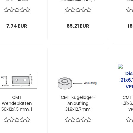
VPE = 2 Stück
7,5m
VPE
7,74 EUR
65,21 EUR
18
CMT
CMT Kugellager-
CMT 
Wendeplatten
Anlaufring;
,21x6
50x12x1,5 mm, 1
31,8x12,7mm;
VP
VPE = 2 Stück
13,3mm Dicke; 1
VPE = 1 Stück