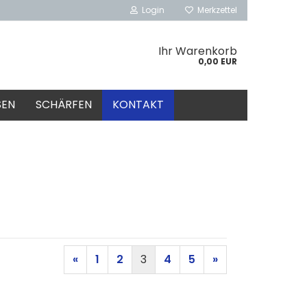
Login
Merkzettel
Ihr Warenkorb
0,00 EUR
SEN
SCHÄRFEN
KONTAKT
«
1
2
3
4
5
»