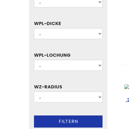
WPL-
WPL-DICKE
DICKE
WPL-
WPL-LOCHUNG
LOCHUNG
WZ-
WZ-RADIUS
RADIUS
FILTERN