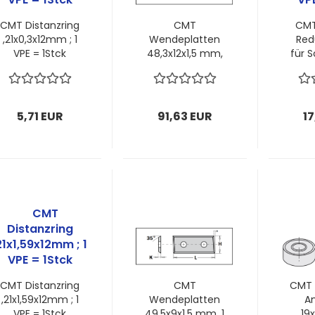
CMT Distanzring
CMT
CMT
,21x0,3x12mm ; 1
Wendeplatten
Red
VPE = 1Stck
48,3x12x1,5 mm,
für S
1 VPE = 2 Stück
10x1
VP
5,71 EUR
91,63 EUR
17
CMT Distanzring
CMT
CMT 
,21x1,59x12mm ; 1
Wendeplatten
An
VPE = 1Stck
49,5x9x1,5 mm, 1
19