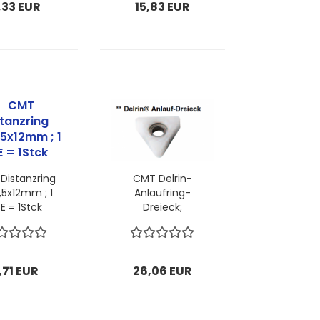
,33 EUR
15,83 EUR
Distanzring
CMT Delrin-
0,5x12mm ; 1
Anlaufring-
E = 1Stck
Dreieck;
12,7x4,76mm;
5,8mm Dicke; 1
VPE = 1 Stück
,71 EUR
26,06 EUR