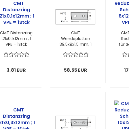
CMT Distanzring
CMT
CMT
,21x0,1x12mm ; 1
Wendeplatten
Red
VPE = 1Stck
39,5x9x1,5 mm, 1
für S
VPE = 2 Stück
8x1
VP
3,81 EUR
58,55 EUR
17