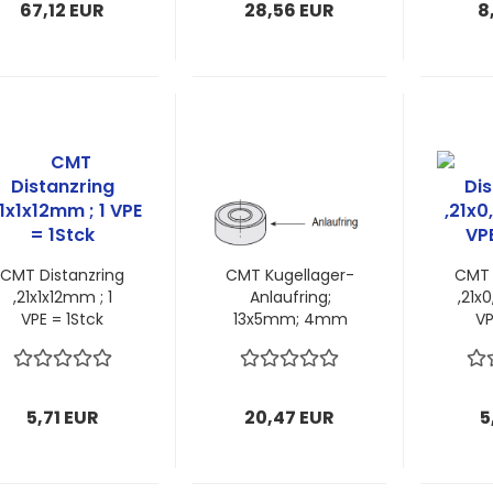
67,12 EUR
28,56 EUR
8
CMT Distanzring
CMT Kugellager-
CMT 
,21x1x12mm ; 1
Anlaufring;
,21x
VPE = 1Stck
13x5mm; 4mm
VP
Dicke; 1 VPE = 1
Stück
5,71 EUR
20,47 EUR
5