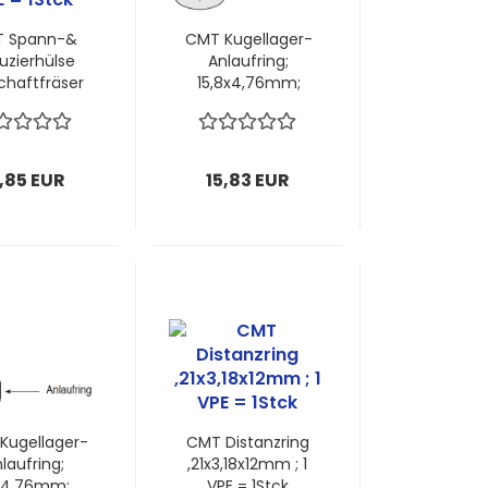
 Spann-&
CMT Kugellager-
uzierhülse
Anlaufring;
chaftfräser
15,8x4,76mm;
2/25mm ; 1
5mm Dicke; 1
E = 1Stck
VPE = 1 Stück
,85 EUR
15,83 EUR
Kugellager-
CMT Distanzring
laufring;
,21x3,18x12mm ; 1
x4,76mm;
VPE = 1Stck