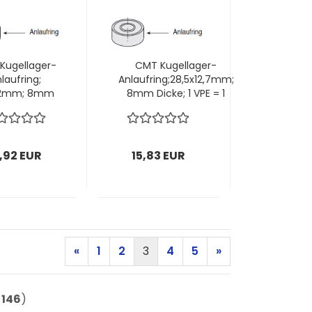
Kugellager-
CMT Kugellager-
laufring;
Anlaufring;28,5x12,7mm;
12mm; 8mm
8mm Dicke; 1 VPE = 1
ke; 1 VPE =
Stück
1Stück
,92 EUR
15,83 EUR
«
1
2
3
4
5
»
t
146
)