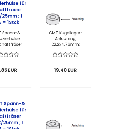
 Spann-&
CMT Kugellager-
uzierhülse
Anlaufring;
chaftfräser
22,2x4,76mm;
2/25mm ; 1
7,5mm Dicke; 1
E = 1Stck
VPE = 1 Stück
,85 EUR
19,40 EUR