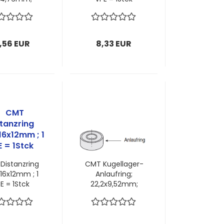
m Dicke; 1
 = 1 Stück
,56 EUR
8,33 EUR
Distanzring
CMT Kugellager-
,16x12mm ; 1
Anlaufring;
E = 1Stck
22,2x9,52mm;
7mm Dicke; 1
VPE = 1Stück