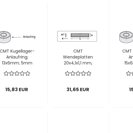
CMT Kugellager-
CMT
CMT 
Anlaufring;
Wendeplatten
An
13x6mm; 5mm
20x4,1x1,1 mm,
15x
Dicke; 1 VPE = 1
35º, 1 VPE = 2
Dick
Stück
Stück
15,83 EUR
31,65 EUR
1