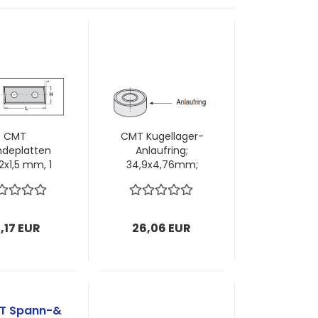
CMT
CMT Kugellager-
deplatten
Anlaufring;
2x1,5 mm, 1
34,9x4,76mm;
 = 2 Stück
11,5mm Dicke; 1
VPE = 1 Stück
1,17 EUR
26,06 EUR