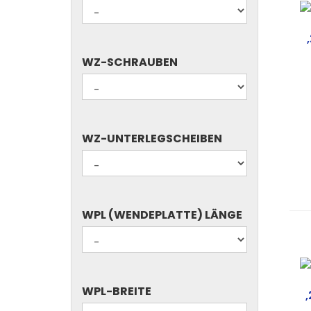
TORXSCHLÜSSEL
WZ-
WZ-SCHRAUBEN
SCHRAUBEN
WZ-
WZ-UNTERLEGSCHEIBEN
UNTERLEGSCHEIBEN
WPL
WPL (WENDEPLATTE) LÄNGE
(WENDEPLATTE)
LÄNGE
WPL-
WPL-BREITE
BREITE