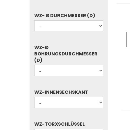
WZ-
WZ- Ø DURCHMESSER (D)
Ø
DURCHMESSER
(D)
WZ-
WZ-Ø
Ø
BOHRUNGSDURCHMESSER
BOHRUNGSDURCHMESSER
(D)
(D)
WZ-
WZ-INNENSECHSKANT
INNENSECHSKANT
WZ-
WZ-TORXSCHLÜSSEL