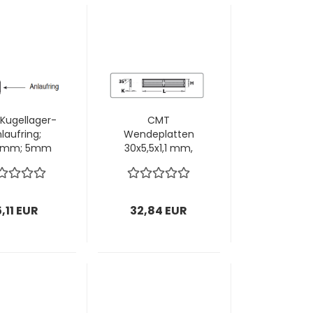
Kugellager-
CMT
laufring;
Wendeplatten
6mm; 5mm
30x5,5x1,1 mm,
e; 1 VPE = 1
35º, 1 VPE = 2
Stück
Stück
5,11 EUR
32,84 EUR