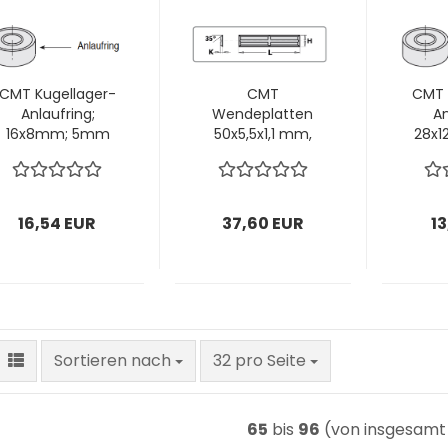
CMT Kugellager-
CMT
CMT 
Anlaufring;
Wendeplatten
An
16x8mm; 5mm
50x5,5x1,1 mm,
28x
Dicke; 1 VPE = 1
35º, 1 VPE = 2
Dic
Stück
Stück
16,54 EUR
37,60 EUR
13
Sortieren nach
pro Seite
Sortieren nach
32 pro Seite
65
bis
96
(von insgesam