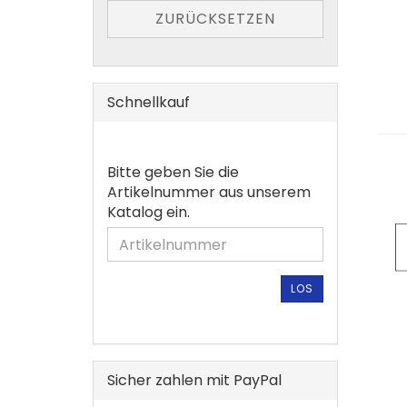
ZURÜCKSETZEN
Schnellkauf
BITTE
Bitte geben Sie die
GEBEN
Artikelnummer aus unserem
SIE
Katalog ein.
DIE
ARTIKELNUMMER
AUS
UNSEREM
LOS
KATALOG
EIN.
Sicher zahlen mit PayPal