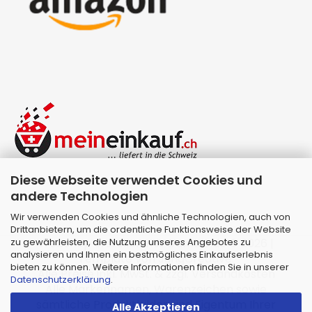
Diese Webseite verwendet Cookies und
andere Technologien
Wir verwenden Cookies und ähnliche Technologien, auch von
Drittanbietern, um die ordentliche Funktionsweise der Website
zu gewährleisten, die Nutzung unseres Angebotes zu
Webshop erstellen
mit Gambio.de © 2026 |
analysieren und Ihnen ein bestmögliches Einkaufserlebnis
Template von
JungCreative
.
bieten zu können. Weitere Informationen finden Sie in unserer
Alle Preise inkl. MwSt. & zzgl. Versandkosten
Datenschutzerklärung
.
Alle Markennamen, Warenzeichen sowie
sämtliche Produktbilder sind Eigentum Ihrer
Alle Akzeptieren