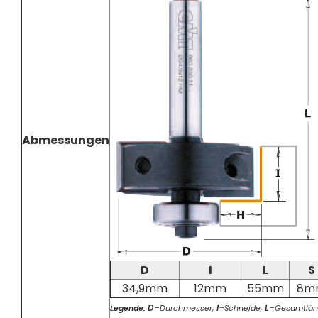
Abmessungen
D
I
L
S
34,9mm
12mm
55mm
8m
D
I
L
Legende:
=Durchmesser;
=Schneide;
=Gesamtlän