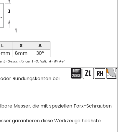
L
S
A
6mm
8mm
30°
L
e;
=Gesamtlänge;
S
=Schaft;
A
=Winkel
F oder Rundungskanten bei
bare Messer, die mit speziellen Torx-Schrauben
Messer garantieren diese Werkzeuge höchste