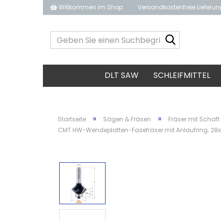
Willkommen im Shop
Versandkostenfreie Lieferu
Geben
Sie
einen
Suchbegrif
DLT SAW
SCHLEIFMITTEL
ein...
»
»
Startseite
Sägen & Fräsen
Fräser mit Schaft
CMT HW-Wendeplatten-Fasefräser mit Anlaufring; 28x10/