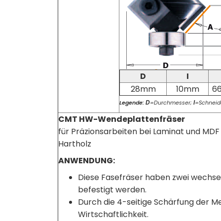
D
I
28mm
10mm
6
D
I
Legende:
=Durchmesser;
=Schneid
CMT HW-Wendeplattenfräser
für Präzionsarbeiten bei Laminat und MD
Hartholz
ANWENDUNG:
Diese Fasefräser haben zwei wechsel
befestigt werden.
Durch die 4-seitige Schärfung der 
Wirtschaftlichkeit.