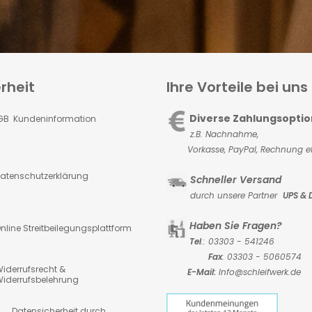
rheit
Ihre Vorteile bei uns
Diverse Zahlungsopti
GB Kundeninformation
z.B. Nachnahme,
Vorkasse,
PayPal, Rechnung et
atenschutzerklärung
Schneller Versand
durch unsere Partner
UPS & 
Haben Sie Fragen?
nline Streitbeilegungsplattform
Tel
.: 03303 - 541246
Fax
: 03303 - 5060574
iderrufsrecht &
E-Mail:
Info@schleifwerk.de
iderrufsbelehrung
atensicherheit durch