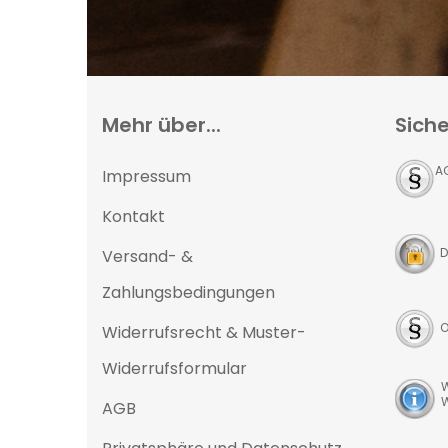
Mehr über...
Siche
A
Impressum
Kontakt
D
Versand- &
Zahlungsbedingungen
O
Widerrufsrecht & Muster-
Widerrufsformular
W
W
AGB
D