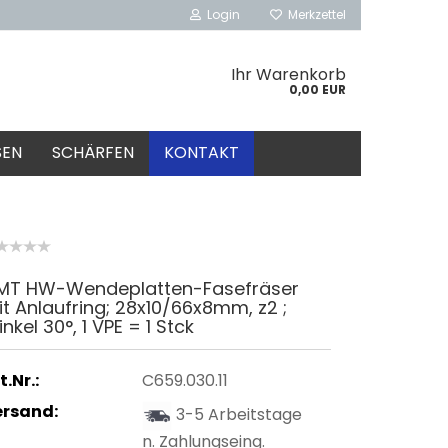
Login
Merkzettel
Ihr Warenkorb
0,00 EUR
SEN
SCHÄRFEN
KONTAKT
MT HW-Wendeplatten-Fasefräser
t Anlaufring; 28x10/66x8mm, z2 ;
nkel 30°, 1 VPE = 1 Stck
t.Nr.:
C659.030.11
ersand:
3-5 Arbeitstage
n. Zahlungseing.