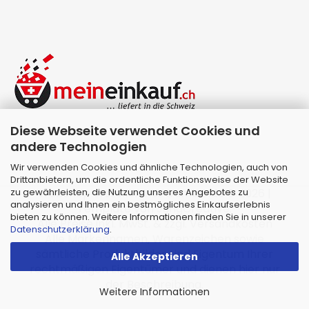
Diese Webseite verwendet Cookies und
andere Technologien
Wir verwenden Cookies und ähnliche Technologien, auch von
Drittanbietern, um die ordentliche Funktionsweise der Website
zu gewährleisten, die Nutzung unseres Angebotes zu
Webshop erstellen
mit Gambio.de © 2026 |
analysieren und Ihnen ein bestmögliches Einkaufserlebnis
Template von
JungCreative
.
bieten zu können. Weitere Informationen finden Sie in unserer
Alle Preise inkl. MwSt. & zzgl. Versandkosten
Datenschutzerklärung
.
Alle Markennamen, Warenzeichen sowie
sämtliche Produktbilder sind Eigentum Ihrer
Alle Akzeptieren
rechtmäßigen Eigentümer und dienen hier nur
der Beschreibung.
Weitere Informationen