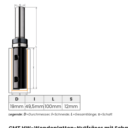
D
I
L
S
19mm
49,5mm
100mm
12mm
D
I
L
Legende:
=Durchmesser;
=Schneide;
=Gesamtlänge;
S
=Schaft
CMT HW-Wendeplatten-Nutfräser mit Schaf