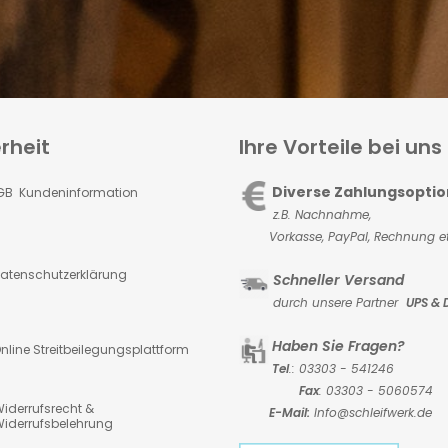
rheit
Ihre Vorteile bei uns
Diverse Zahlungsopti
GB Kundeninformation
z.B. Nachnahme,
Vorkasse,
PayPal, Rechnung et
atenschutzerklärung
Schneller Versand
durch unsere Partner
UPS & 
Haben Sie Fragen?
nline Streitbeilegungsplattform
Tel
.: 03303 - 541246
Fax
: 03303 - 5060574
iderrufsrecht &
E-Mail:
Info@schleifwerk.de
iderrufsbelehrung