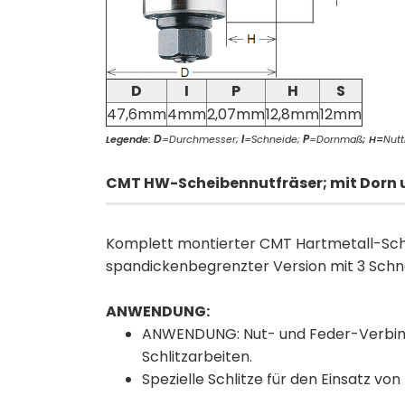
D
I
P
H
S
47,6mm
4mm
2,07mm
12,8mm
12mm
D
I
P
Legende:
=Durchmesser;
=Schneide;
=Dornmaß
;
H=
Nutt
CMT HW-Scheibennutfräser; mit Dorn 
Komplett montierter CMT Hartmetall-Sch
spandickenbegrenzter Version mit 3 Schn
ANWENDUNG:
ANWENDUNG: Nut- und Feder-Verbind
Schlitzarbeiten.
Spezielle Schlitze für den Einsatz v