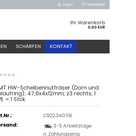
Login
Merkzettel
Ihr Warenkorb
0,00 EUR
SEN
SCHÄRFEN
KONTAKT
MT HW-Scheibennutfräser (Dorn und
laufring); 47,6x4x12mm; z3 rechts; 1
E = 1 Stck
t.Nr.:
C922.340.11B
ersand:
3-5 Arbeitstage
n. Zahlungseing.