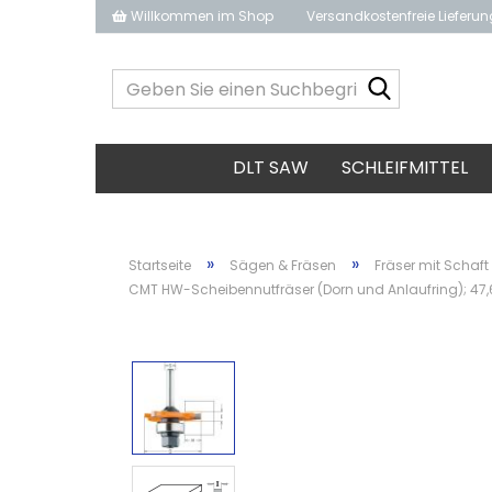
Willkommen im Shop
Versandkostenfreie Lieferu
Geben
Sie
einen
Suchbegrif
DLT SAW
SCHLEIFMITTEL
ein...
»
»
Startseite
Sägen & Fräsen
Fräser mit Schaft
CMT HW-Scheibennutfräser (Dorn und Anlaufring); 47,6x