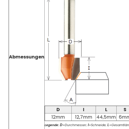
Abmessungen
D
I
L
S
12mm
12,7mm
44,5mm
6m
D
I
L
Legende:
=Durchmesser;
=Schneide;
=Gesamtlän