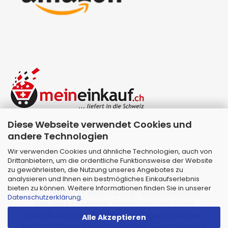
Diese Webseite verwendet Cookies und
andere Technologien
Wir verwenden Cookies und ähnliche Technologien, auch von
Drittanbietern, um die ordentliche Funktionsweise der Website
zu gewährleisten, die Nutzung unseres Angebotes zu
Webshop erstellen
mit Gambio.de © 2026 |
analysieren und Ihnen ein bestmögliches Einkaufserlebnis
Template von
JungCreative
.
bieten zu können. Weitere Informationen finden Sie in unserer
Alle Preise inkl. MwSt. & zzgl. Versandkosten
Datenschutzerklärung
.
Alle Markennamen, Warenzeichen sowie
sämtliche Produktbilder sind Eigentum Ihrer
Alle Akzeptieren
rechtmäßigen Eigentümer und dienen hier nur