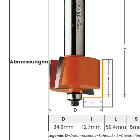
Abmessungen
D
I
L
S
34,9mm
12,7mm
59,4mm
8m
D
I
L
Legende:
=Durchmesser;
=Schneide;
=Gesamtlän