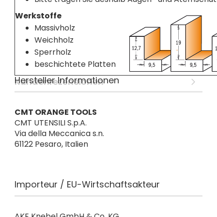
Werkstoffe
Massivholz
Weichholz
Sperrholz
beschichtete Platten
Hersteller Informationen
Kundenrezensionen
CMT ORANGE TOOLS
CMT UTENSILI S.p.A.
Via della Meccanica s.n.
61122 Pesaro, Italien
Importeur / EU-Wirtschaftsakteur
AKE Knebel GmbH & Co. KG