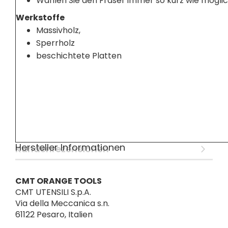
Wählen Sie den Fräser immer so kurz wie möglich
Werkstoffe
Massivholz,
Sperrholz
beschichtete Platten
Hersteller Informationen
Kundenrezensionen
CMT ORANGE TOOLS
CMT UTENSILI S.p.A.
Via della Meccanica s.n.
61122 Pesaro, Italien