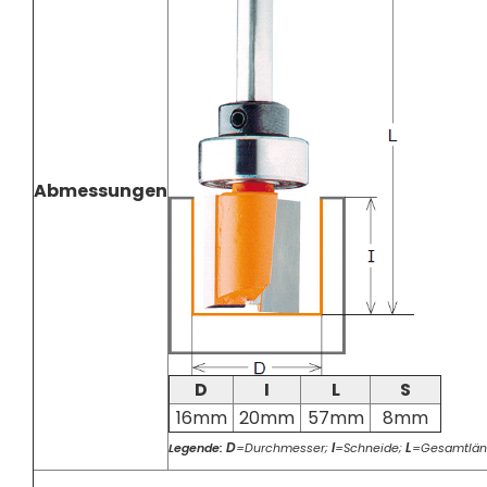
Abmessungen
D
I
L
S
16mm
20mm
57mm
8mm
D
I
L
Legende:
=Durchmesser;
=Schneide;
=Gesamtlän