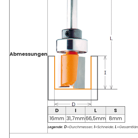
Abmessungen
D
I
L
S
16mm
31,7mm
66,5mm
8mm
D
I
L
Legende:
=Durchmesser;
=Schneide;
=Gesamtlän