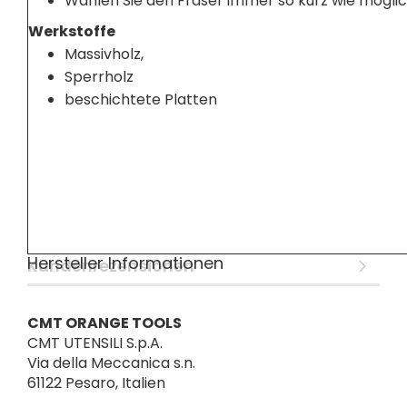
Wählen Sie den Fräser immer so kurz wie möglich
Werkstoffe
Massivholz,
Sperrholz
beschichtete Platten
Hersteller Informationen
Kundenrezensionen
CMT ORANGE TOOLS
CMT UTENSILI S.p.A.
Via della Meccanica s.n.
61122 Pesaro, Italien